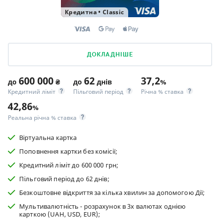
Кредитна
•
Classic
ДОКЛАДНІШЕ
600 000
62
37,2
до
₴
до
днів
%
Кредитний ліміт
Пільговий період
Річна % ставка
42,86
%
Реальна річна % ставка
Віртуальна картка
Поповнення картки без комісії;
Кредитний ліміт до 600 000 грн;
Пільговий період до 62 днів;
Безкоштовне відкриття за кілька хвилин за допомогою Дії;
Мультивалютність - розрахунок в 3х валютах однією
карткою (UAH, USD, EUR);