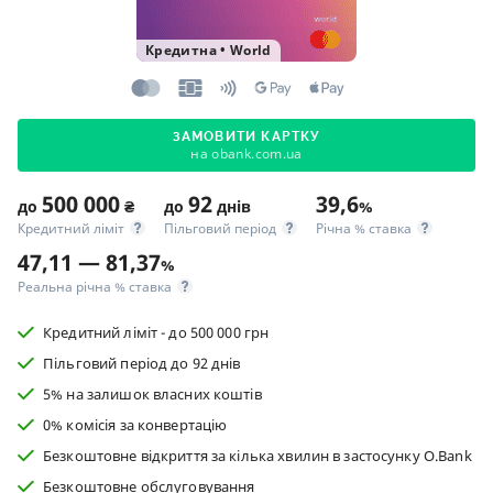
Кредитна
•
World
ЗАМОВИТИ КАРТКУ
на obank.com.ua
500 000
92
39,6
до
₴
до
днів
%
Кредитний ліміт
Пільговий період
Річна % ставка
47,11 — 81,37
%
Реальна річна % ставка
Кредитний ліміт - до 500 000 грн
Пільговий період до 92 днів
5% на залишок власних коштів
0% комісія за конвертацію
Безкоштовне відкриття за кілька хвилин в застосунку O.Bank
Безкоштовне обслуговування