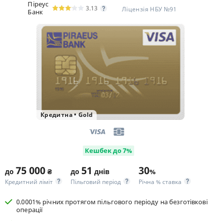
Піреус
3.13
Ліцензія НБУ №91
Банк
Кредитна
•
Gold
Кешбек до 7%
75 000
51
30
до
₴
до
днів
%
Кредитний ліміт
Пільговий період
Річна % ставка
0.0001% річних протягом пільгового періоду на безготівкові
операції