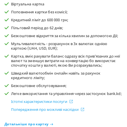
Віртуальна картка
Поповнення картки без комісії;
Кредитний ліміт до 600 000 грн;
Пільговий період до 62 днів;
Безкоштовне відкриття за кілька хвилин за допомогою Дії;
Мультивалютність - розрахунок в 3х валютах однією
карткою (UAH, USD, EUR);
Картка, вміє рахувати баланс одразу всіх прив'язаних до неї
валют та зменшує витрати на конвертацію бо використає
спочатку кошти у валюті, якою Ви розрахувались;
Швидкий валютообмін онлайн навіть за рахунок
кредитного ліміту;
Безкоштовне обслуговування;
Легке використання та управління через застосунок bank.kd;
Істотні характеристики послуги
Попередження про можливі наслідки
Детальніше про картку