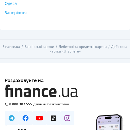
Одеса
Запоріжжя
Finance.ua
Банківські картки
Дебетові та кредитні картки
Дебетова
картка «IT sphere»
Розраховуйте на
0 800 307 555
дзвінки безкоштовні