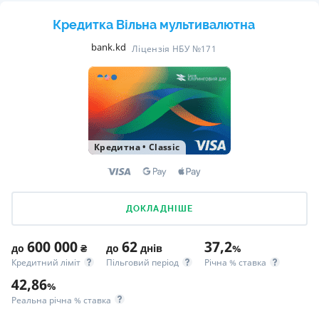
Кредитка Вільна мультивалютна
bank.kd
Ліцензія НБУ №171
Кредитна
•
Classic
ДОКЛАДНІШЕ
600 000
62
37,2
до
₴
до
днів
%
Кредитний ліміт
Пільговий період
Річна % ставка
42,86
%
Реальна річна % ставка