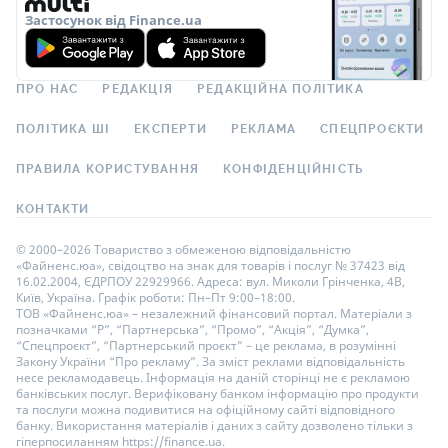
Застосунок від Finance.ua
ПРО НАС
РЕДАКЦІЯ
РЕДАКЦІЙНА ПОЛІТИКА
ПОЛІТИКА ШІ
ЕКСПЕРТИ
РЕКЛАМА
СПЕЦПРОЄКТИ
ПРАВИЛА КОРИСТУВАННЯ
КОНФІДЕНЦІЙНІСТЬ
КОНТАКТИ
© 2000–2026 Товариство з обмеженою відповідальністю
«Файненс.юа», свідоцтво на знак для товарів і послуг № 37423 від
16.02.2004, ЄДРПОУ 22929966. Адреса: вул. Миколи Грінченка, 4В,
Київ, Україна. Графік роботи: Пн–Пт 9:00–18:00.
ТОВ «Файненс.юа» – незалежний фінансовий портал. Матеріали з
позначками “Р”, “Партнерська”, “Промо”, “Акція”, “Думка”,
“Спецпроєкт”, “Партнерський проєкт” – це реклама, в розумінні
Закону України “Про рекламу”. За зміст реклами відповідальність
несе рекламодавець. Інформація на даній сторінці не є рекламою
банківських послуг. Верифіковану банком інформацію про продукти
та послуги можна подивитися на офіційному сайті відповідного
банку. Використання матеріалів і даних з сайту дозволено тільки з
гіперпосиланням https://finance.ua.