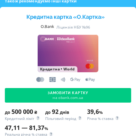
Також рекомендуємо інші картки
Кредитна картка «O.Картка»
O.Bank
Ліцензія НБУ №96
Кредитна
•
World
ЗАМОВИТИ КАРТКУ
на obank.com.ua
500 000
92
39,6
до
₴
до
днів
%
Кредитний ліміт
Пільговий період
Річна % ставка
47,11 — 81,37
%
Реальна річна % ставка