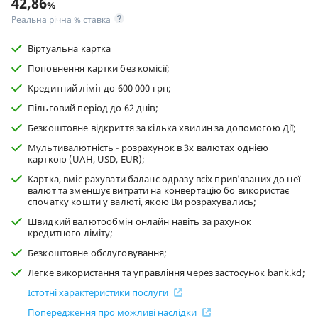
42,86
%
Реальна річна % ставка
Віртуальна картка
Поповнення картки без комісії;
Кредитний ліміт до 600 000 грн;
Пільговий період до 62 днів;
Безкоштовне відкриття за кілька хвилин за допомогою Дії;
Мультивалютність - розрахунок в 3х валютах однією
карткою (UAH, USD, EUR);
Картка, вміє рахувати баланс одразу всіх прив'язаних до неї
валют та зменшує витрати на конвертацію бо використає
спочатку кошти у валюті, якою Ви розрахувались;
Швидкий валютообмін онлайн навіть за рахунок
кредитного ліміту;
Безкоштовне обслуговування;
Легке використання та управління через застосунок bank.kd;
Істотні характеристики послуги
Попередження про можливі наслідки