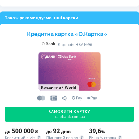
Також рекомендуємо інші картки
Кредитна картка «O.Картка»
O.Bank
Ліцензія НБУ №96
Кредитна
•
World
ЗАМОВИТИ КАРТКУ
на obank.com.ua
500 000
92
39,6
до
₴
до
днів
%
Кредитний ліміт
Пільговий період
Річна % ставка