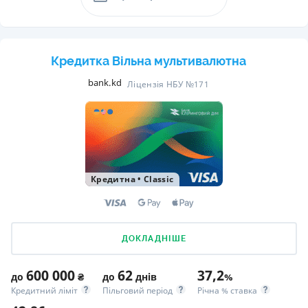
Кредитка Вільна мультивалютна
bank.kd
Ліцензія НБУ №171
Кредитна
•
Classic
ДОКЛАДНІШЕ
600 000
62
37,2
до
₴
до
днів
%
Кредитний ліміт
Пільговий період
Річна % ставка