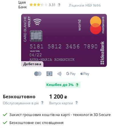
Ідея
3.31
Ліцензія НБУ №96
Банк
Дебетова
Кешбек до 3%
1 200
Безкоштовно
₴
Обслуговування в рік
Випуск картки
Захист грошових коштів на карті - технологія 3D Secure
Безкоштовне смс сповіщення