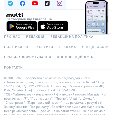
Застосунок від Finance.ua
ПРО НАС
РЕДАКЦІЯ
РЕДАКЦІЙНА ПОЛІТИКА
ПОЛІТИКА ШІ
ЕКСПЕРТИ
РЕКЛАМА
СПЕЦПРОЄКТИ
ПРАВИЛА КОРИСТУВАННЯ
КОНФІДЕНЦІЙНІСТЬ
КОНТАКТИ
© 2000–2026 Товариство з обмеженою відповідальністю
«Файненс.юа», свідоцтво на знак для товарів і послуг № 37423 від
16.02.2004, ЄДРПОУ 22929966. Адреса: вул. Миколи Грінченка, 4В,
Київ, Україна. Графік роботи: Пн–Пт 9:00–18:00.
ТОВ «Файненс.юа» – незалежний фінансовий портал. Матеріали з
позначками “Р”, “Партнерська”, “Промо”, “Акція”, “Думка”,
“Спецпроєкт”, “Партнерський проєкт” – це реклама, в розумінні
Закону України “Про рекламу”. За зміст реклами відповідальність
несе рекламодавець. Інформація на даній сторінці не є рекламою
банківських послуг. Верифіковану банком інформацію про продукти