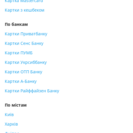
Картка Mastercard
Картки з кешбеком
По банкам
Картки Приватбанку
Картки Сенс Банку
Картки ПУМБ
Картки Укрсиббанку
Картки ОТП Банку
Картки А-Банку
Картки Райффайзен Банку
По містам
Київ
Харків