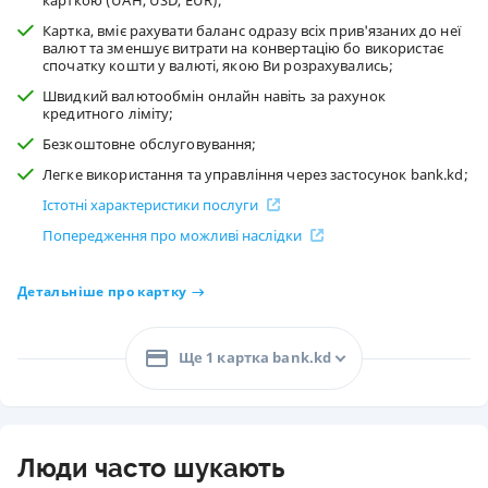
карткою (UAH, USD, EUR);
Картка, вміє рахувати баланс одразу всіх прив'язаних до неї
валют та зменшує витрати на конвертацію бо використає
спочатку кошти у валюті, якою Ви розрахувались;
Швидкий валютообмін онлайн навіть за рахунок
кредитного ліміту;
Безкоштовне обслуговування;
Легке використання та управління через застосунок bank.kd;
Істотні характеристики послуги
Попередження про можливі наслідки
Детальніше про картку
Ще 1 картка bank.kd
Люди часто шукають