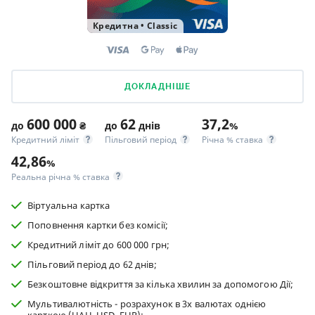
Кредитна
•
Classic
ДОКЛАДНІШЕ
600 000
62
37,2
до
₴
до
днів
%
Кредитний ліміт
Пільговий період
Річна % ставка
42,86
%
Реальна річна % ставка
Віртуальна картка
Поповнення картки без комісії;
Кредитний ліміт до 600 000 грн;
Пільговий період до 62 днів;
Безкоштовне відкриття за кілька хвилин за допомогою Дії;
Мультивалютність - розрахунок в 3х валютах однією