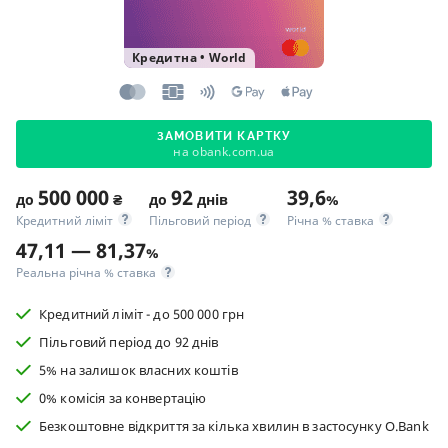
Кредитна
•
World
ЗАМОВИТИ КАРТКУ
на obank.com.ua
500 000
92
39,6
до
₴
до
днів
%
Кредитний ліміт
Пільговий період
Річна % ставка
47,11 — 81,37
%
Реальна річна % ставка
Кредитний ліміт - до 500 000 грн
Пільговий період до 92 днів
5% на залишок власних коштів
0% комісія за конвертацію
Безкоштовне відкриття за кілька хвилин в застосунку O.Bank