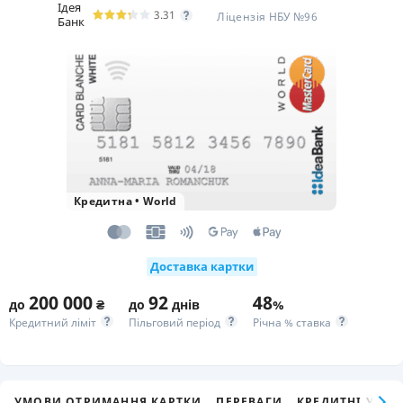
Ідея
3.31
Ліцензія НБУ №96
Банк
Кредитна
•
World
Доставка картки
200 000
92
48
до
₴
до
днів
%
Кредитний ліміт
Пільговий період
Річна % ставка
УМОВИ ОТРИМАННЯ КАРТКИ
ПЕРЕВАГИ
КРЕДИТНІ УМО