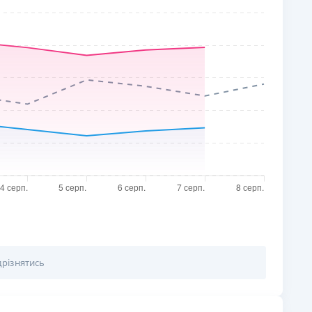
РЕЙТИНГ ДЕБЕТОВИХ
ПУТІВНИ
КАРТОК
СТРАХУ
ЩОМІСЯЧНИЙ ОГЛЯД
ВСІ СТРА
КЕШБЕКУ
СТРАХОВ
ПУТІВНИКИ ПО
БАНКІВСЬКИХ КАРТКАХ
ВІДГУКИ
КОМПАНІ
ДОСТАВК
КОНТАКТ
дрізнятись