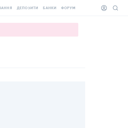
ВАННЯ
ДЕПОЗИТИ
БАНКИ
ФОРУМ
ІЛКА
ВСІ ДЕПОЗИТИ
ВСІ БАНКИ
АННЯ ЖИТЛА ВІД
ДЕПОЗИТИ В USD
ВІДГУКИ ПРО БАНКИ
 ШАХЕДІВ
ДЕПОЗИТИ В EUR
МІКРОФІНАНСОВІ
ХОВКА ЗА КОРДОН
ОРГАНІЗАЦІЇ
БОНУС ДО ДЕПОЗИТІВ
ВІДГУКИ ПРО МФО
УМОВИ АКЦІЇ
КАРТА
ПИТАННЯ ТА ВІДПОВІДІ
ННА ВІНЬЄТКА
ДЕПОЗИТНИЙ КАЛЬКУЛЯТОР
 СПІВРОБІТНИКІВ
ПУТІВНИКИ ПО
SSISTANCE
ЗАОЩАДЖЕННЯМ
АННЯ ВІД
Х ВИПАДКІВ