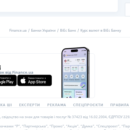
Finance.ua
Банки України
ВіЕс Банк
Курс валют в ВіЕс Банку
ок від Finance.ua
КА ШІ
ЕКСПЕРТИ
РЕКЛАМА
СПЕЦПРОЄКТИ
ПРАВИЛА
ідоцтво на знак для товарів і послуг № 37423 від 16.02.2004, ЄДРПОУ 22929
ками “Р”, “Партнерська”, “Промо”, “Акція”, “Думка”, “Спецпроєкт”, “Парт