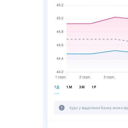
7Д
1М
3М
1Р
Курс у відділенні банку може ві