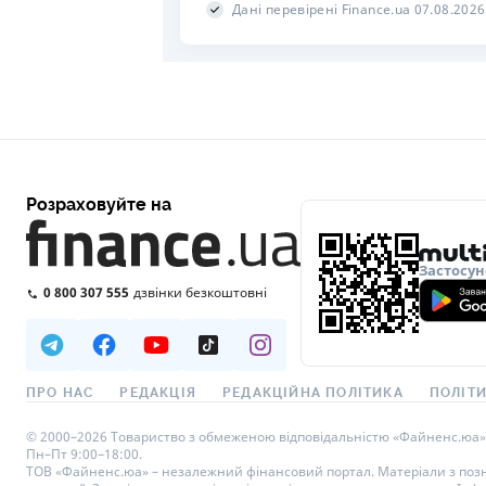
Дані перевірені Finance.ua 07.08.2026
Розраховуйте на
Застосун
0 800 307 555
дзвінки безкоштовні
ПРО НАС
РЕДАКЦІЯ
РЕДАКЦІЙНА ПОЛІТИКА
ПОЛІТИ
© 2000–2026 Товариство з обмеженою відповідальністю «Файненс.юа», св
Пн–Пт 9:00–18:00.
ТОВ «Файненс.юа» – незалежний фінансовий портал. Матеріали з познач