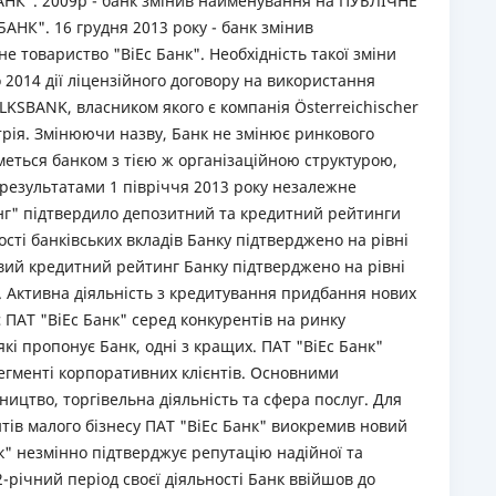
". 2009р - банк змінив найменування на ПУБЛІЧНЕ
К". 16 грудня 2013 року - банк змінив
 товариство "ВіЕс Банк". Необхідність такої зміни
2014 дії ліцензійного договору на використання
OLKSBANK, власником якого є компанія Österreichischer
трія. Змінюючи назву, Банк не змінює ринкового
еться банком з тією ж організаційною структурою,
а результатами 1 півріччя 2013 року незалежне
нг" підтвердило депозитний та кредитний рейтинги
ті банківських вкладів Банку підтверджено на рівні
вий кредитний рейтинг Банку підтверджено на рівні
й. Активна діяльність з кредитування придбання нових
є ПАТ "ВіЕс Банк" серед конкурентів на ринку
які пропонує Банк, одні з кращих. ПАТ "ВіЕс Банк"
сегменті корпоративних клієнтів. Основними
ицтво, торгівельна діяльність та сфера послуг. Для
нтів малого бізнесу ПАТ "ВіЕс Банк" виокремив новий
нк" незмінно підтверджує репутацію надійної та
2-річний період своєї діяльності Банк ввійшов до