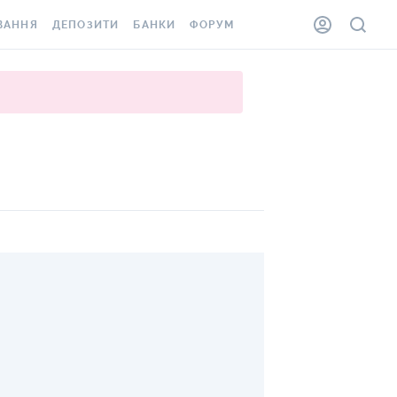
ВАННЯ
ДЕПОЗИТИ
БАНКИ
ФОРУМ
ІЛКА
ВСІ ДЕПОЗИТИ
ВСІ БАНКИ
АННЯ ЖИТЛА ВІД
ДЕПОЗИТИ В USD
ВІДГУКИ ПРО БАНКИ
 ШАХЕДІВ
ДЕПОЗИТИ В EUR
МІКРОФІНАНСОВІ
ХОВКА ЗА КОРДОН
ОРГАНІЗАЦІЇ
БОНУС ДО ДЕПОЗИТІВ
ВІДГУКИ ПРО МФО
УМОВИ АКЦІЇ
КАРТА
ПИТАННЯ ТА ВІДПОВІДІ
ННА ВІНЬЄТКА
ДЕПОЗИТНИЙ КАЛЬКУЛЯТОР
 СПІВРОБІТНИКІВ
ПУТІВНИКИ ПО
SSISTANCE
ЗАОЩАДЖЕННЯМ
АННЯ ВІД
Х ВИПАДКІВ