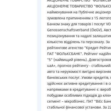
АКЦІОНЕРНЕ ТОВАРСТВО "ФОЛЬКСБАНК
АКЦІОНЕРНЕ ТОВАРИСТВО "ФОЛЬКСБАН
найменування на Публічне акціонерне
зумовлена припиненням з 15 лютого 
Банком знаку для товарів і послуг V
Genossenschaftsverband (ÖeGV), Авс
позиціонування та надалі залишатим
кількістю відділень та персоналу. З
рейтингове агенство "Кредит-Рейти
ПАТ "ФОЛЬКСБАНК". Рейтинг надійнос
"5" (найвищий рівень). Довгостроко
uaA+, прогноз рейтингу - стабільни
авто та нерухомості вигідно вирізня
банківських послуг. Умови кредитів, 
здійснює активне кредитування і в 
напрямками в кредитуванні є: виробн
побудови особливих підходів до кліє
сегмент – мікробізнес. ПАТ "ВіЕс Ба
стабільної фінансової установи. За 2