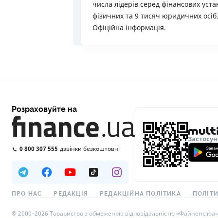
числа лідерів серед фінансових уста
фізичних та 9 тисяч юридичних осіб
Офіційна інформація.
Розраховуйте на
Застосун
0 800 307 555
дзвінки безкоштовні
ПРО НАС
РЕДАКЦІЯ
РЕДАКЦІЙНА ПОЛІТИКА
ПОЛІТИ
© 2000–2026 Товариство з обмеженою відповідальністю «Файненс.юа», св