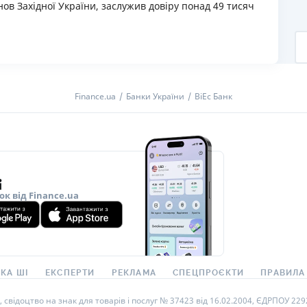
нов Західної України, заслужив довіру понад 49 тисяч
.
Finance.ua
Банки України
ВіЕс Банк
ок від Finance.ua
КА ШІ
ЕКСПЕРТИ
РЕКЛАМА
СПЕЦПРОЄКТИ
ПРАВИЛА
ідоцтво на знак для товарів і послуг № 37423 від 16.02.2004, ЄДРПОУ 22929