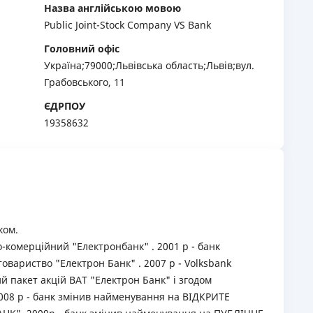
Назва англійською мовою
РЕЙТИНГ ДЕБЕТОВИХ
ПУТІВНИ
Public Joint-Stock Company VS Bank
КАРТОК
СТРАХУ
Головний офіс
ЩОМІСЯЧНИЙ ОГЛЯД
ВСІ СТРА
Україна;79000;Львiвська область;Львів;вул.
КЕШБЕКУ
Грабовського, 11
СТРАХОВ
ЄДРПОУ
ПУТІВНИКИ ПО
БАНКІВСЬКИХ КАРТКАХ
ВІДГУКИ
19358632
КОМПАНІ
ДОСТАВК
КОНТАКТ
ком.
о-комерційний "Електронбанк" . 2001 р - банк
овариство "Електрон Банк" . 2007 р - Volksbank
й пакет акцій ВАТ "Електрон Банк" і згодом
008 р - банк змінив найменування на ВІДКРИТЕ