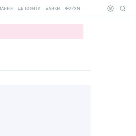
ВАННЯ
ДЕПОЗИТИ
БАНКИ
ФОРУМ
ІЛКА
ВСІ ДЕПОЗИТИ
ВСІ БАНКИ
АННЯ ЖИТЛА ВІД
ДЕПОЗИТИ В USD
ВІДГУКИ ПРО БАНКИ
 ШАХЕДІВ
ДЕПОЗИТИ В EUR
МІКРОФІНАНСОВІ
ХОВКА ЗА КОРДОН
ОРГАНІЗАЦІЇ
БОНУС ДО ДЕПОЗИТІВ
ВІДГУКИ ПРО МФО
УМОВИ АКЦІЇ
КАРТА
ПИТАННЯ ТА ВІДПОВІДІ
ННА ВІНЬЄТКА
ДЕПОЗИТНИЙ КАЛЬКУЛЯТОР
ВГОРУ
 СПІВРОБІТНИКІВ
ПУТІВНИКИ ПО
SSISTANCE
ЗАОЩАДЖЕННЯМ
АННЯ ВІД
Х ВИПАДКІВ