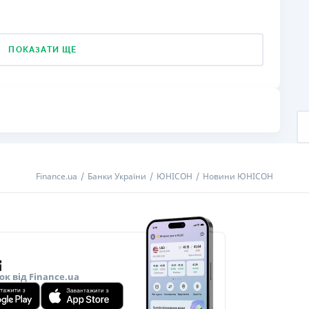
ПОКАЗАТИ ЩЕ
Finance.ua
Банки України
ЮНІСОН
Новини ЮНІСОН
ок від Finance.ua