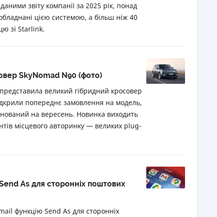
даними звіту компанії за 2025 рік, понад
 обладнані цією системою, а більш ніж 40
 зі Starlink.
совер SkyNomad N90 (фото)
 представила великий гібридний кросовер
ідкрили попереднє замовлення на модель,
анований на вересень. Новинка виходить
нтів місцевого авторинку — великих plug-
 Send As для сторонніх поштових
Gmail функцію Send As для сторонніх