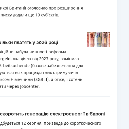
икої Британії оголосило про розширення
РЕЙТИНГ ДЕБЕТОВИХ
ПУТІВНИ
списку додали ще 19 суб’єктів.
КАРТОК
СТРАХУ
ЩОМІСЯЧНИЙ ОГЛЯД
ВСІ СТРА
КЕШБЕКУ
СТРАХОВ
кільки платять у 2026 році
ПУТІВНИКИ ПО
БАНКІВСЬКИХ КАРТКАХ
ВІДГУКИ
офіційно набула чинності реформа
КОМПАНІ
geld, яка діяла від 2023 року, замінила
Arbeitsuchende (базове забезпечення для
ДОСТАВК
осуються всіх працездатних отримувачів
КОНТАКТ
сом Німеччини (SGB II), а отже, і сотень
ати через Jobcenter.
скоротить генерацію електроенергії в Європі
ідбудеться 12 серпня, призведе до короткочасного