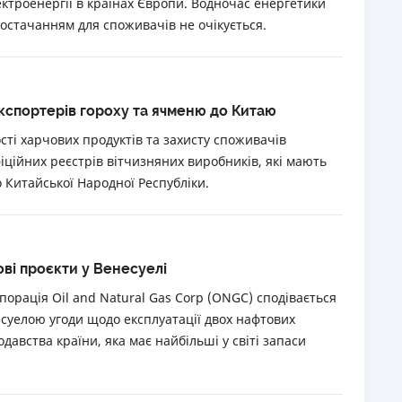
троенергії в країнах Європи. Водночас енергетики
остачанням для споживачів не очікується.
кспортерів гороху та ячменю до Китаю
ті харчових продуктів та захисту споживачів
іційних реєстрів вітчизняних виробників, які мають
о Китайської Народної Республіки.
ові проєкти у Венесуелі
орація Oil and Natural Gas Corp (ONGC) сподівається
суелою угоди щодо експлуатації двох нафтових
давства країни, яка має найбільші у світі запаси