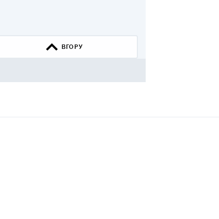
КИ ПО
ВАННЮ
ХОВІ ПОЛІСИ
ВГОРУ
І КОМПАНІЇ
 ПРО СТРАХОВІ
Ї
А І ОПЛАТА
И