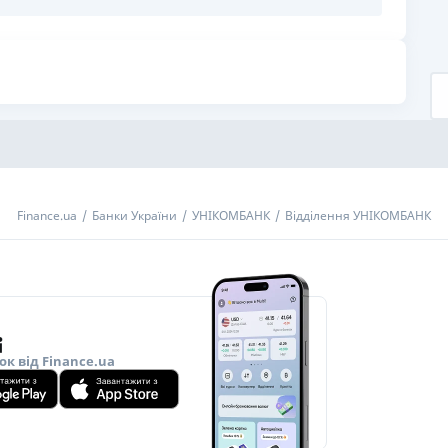
РЕЙТИНГ ДЕБЕТОВИХ
ПУТІВНИ
КАРТОК
СТРАХУ
ЩОМІСЯЧНИЙ ОГЛЯД
ВСІ СТРА
КЕШБЕКУ
СТРАХОВ
ПУТІВНИКИ ПО
БАНКІВСЬКИХ КАРТКАХ
ВІДГУКИ
КОМПАНІ
Finance.ua
Банки України
УНІКОМБАНК
Відділення УНІКОМБАНК
ДОСТАВК
КОНТАКТ
ок від Finance.ua