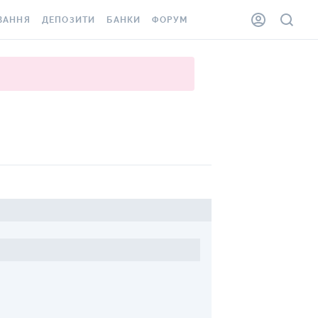
ВАННЯ
ДЕПОЗИТИ
БАНКИ
ФОРУМ
ІЛКА
ВСІ ДЕПОЗИТИ
ВСІ БАНКИ
АННЯ ЖИТЛА ВІД
ДЕПОЗИТИ В USD
ВІДГУКИ ПРО БАНКИ
 ШАХЕДІВ
ДЕПОЗИТИ В EUR
МІКРОФІНАНСОВІ
ХОВКА ЗА КОРДОН
ОРГАНІЗАЦІЇ
БОНУС ДО ДЕПОЗИТІВ
ВІДГУКИ ПРО МФО
УМОВИ АКЦІЇ
КАРТА
ПИТАННЯ ТА ВІДПОВІДІ
ННА ВІНЬЄТКА
ДЕПОЗИТНИЙ КАЛЬКУЛЯТОР
 СПІВРОБІТНИКІВ
ПУТІВНИКИ ПО
SSISTANCE
ЗАОЩАДЖЕННЯМ
АННЯ ВІД
Х ВИПАДКІВ