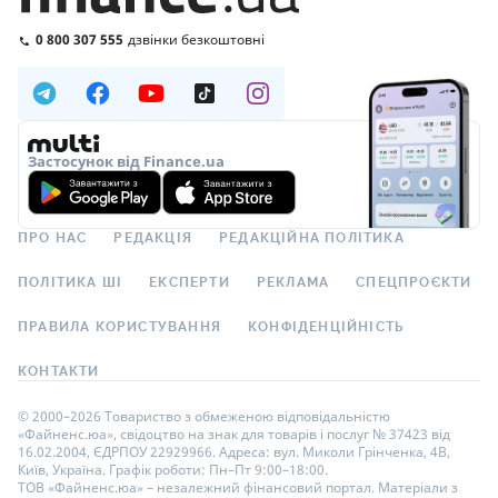
0 800 307 555
дзвінки безкоштовні
Застосунок від Finance.ua
ПРО НАС
РЕДАКЦІЯ
РЕДАКЦІЙНА ПОЛІТИКА
ПОЛІТИКА ШІ
ЕКСПЕРТИ
РЕКЛАМА
СПЕЦПРОЄКТИ
ПРАВИЛА КОРИСТУВАННЯ
КОНФІДЕНЦІЙНІСТЬ
КОНТАКТИ
© 2000–2026 Товариство з обмеженою відповідальністю
«Файненс.юа», свідоцтво на знак для товарів і послуг № 37423 від
16.02.2004, ЄДРПОУ 22929966. Адреса: вул. Миколи Грінченка, 4В,
Київ, Україна. Графік роботи: Пн–Пт 9:00–18:00.
ТОВ «Файненс.юа» – незалежний фінансовий портал. Матеріали з