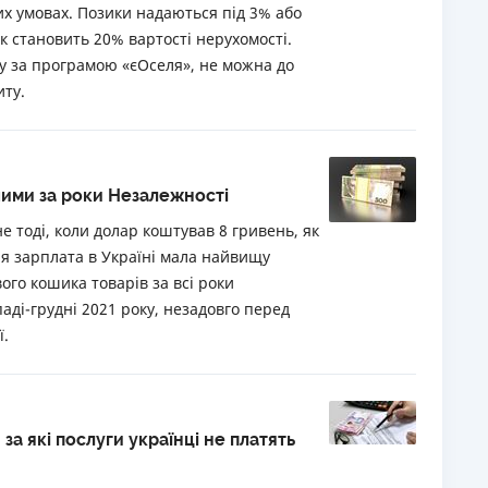
их умовах. Позики надаються під 3% або
к становить 20% вартості нерухомості.
у за програмою «єОселя», не можна до
иту.
шими за роки Незалежності
е тоді, коли долар коштував 8 гривень, як
я зарплата в Україні мала найвищу
ого кошика товарів за всі роки
паді-грудні 2021 року, незадовго перед
ї.
за які послуги українці не платять