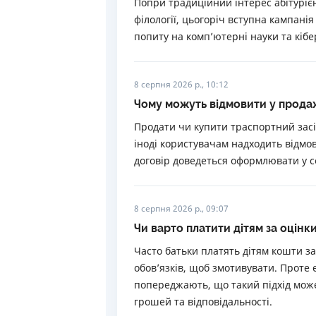
Попри традиційний інтерес абітурієн
філології, цьогоріч вступна кампані
попиту на комп’ютерні науки та кібе
8 серпня 2026 р., 10:12
Чому можуть відмовити у прода
Продати чи купити траспортний засі
іноді користувачам надходить відмов
договір доведеться оформлювати у с
8 серпня 2026 р., 09:07
Чи варто платити дітям за оцінк
Часто батьки платять дітям кошти з
обов’язків, щоб змотивувати. Проте 
попереджають, що такий підхід мож
грошей та відповідальності.