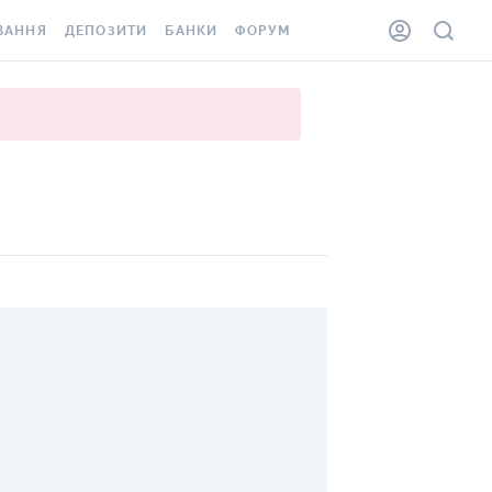
ВАННЯ
ДЕПОЗИТИ
БАНКИ
ФОРУМ
ІЛКА
ВСІ ДЕПОЗИТИ
ВСІ БАНКИ
АННЯ ЖИТЛА ВІД
ДЕПОЗИТИ В USD
ВІДГУКИ ПРО БАНКИ
 ШАХЕДІВ
ДЕПОЗИТИ В EUR
МІКРОФІНАНСОВІ
ХОВКА ЗА КОРДОН
ОРГАНІЗАЦІЇ
БОНУС ДО ДЕПОЗИТІВ
ВІДГУКИ ПРО МФО
УМОВИ АКЦІЇ
КАРТА
ПИТАННЯ ТА ВІДПОВІДІ
ННА ВІНЬЄТКА
ДЕПОЗИТНИЙ КАЛЬКУЛЯТОР
ВГОРУ
 СПІВРОБІТНИКІВ
ПУТІВНИКИ ПО
SSISTANCE
ЗАОЩАДЖЕННЯМ
АННЯ ВІД
Х ВИПАДКІВ