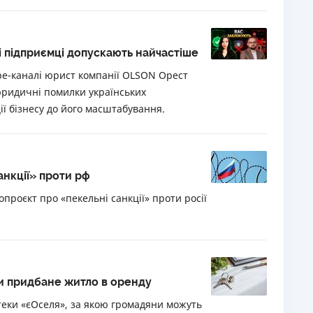
і підприємці допускають найчастіше
be-каналі юрист компанії OLSON Орест
юридичні помилки українських
ії бізнесу до його масштабування.
нкції» проти рф
проєкт про «пекельні санкції» проти росії
ти придбане житло в оренду
отеки «єОселя», за якою громадяни можуть