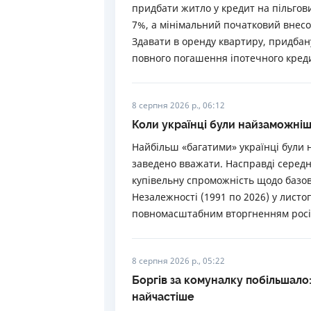
придбати житло у кредит на пільгов
7%, а мінімальний початковий внесо
Здавати в оренду квартиру, придбан
повного погашення іпотечного кред
8 серпня 2026 р., 06:12
Коли українці були найзаможні
Найбільш «багатими» українці були н
заведено вважати. Насправді середн
купівельну спроможність щодо базов
Незалежності (1991 по 2026) у листо
повномасштабним вторгненням росі
8 серпня 2026 р., 05:22
Боргів за комуналку побільшало: 
найчастіше