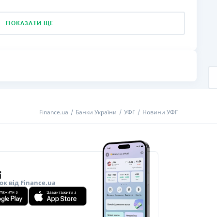
ПОКАЗАТИ ЩЕ
Finance.ua
Банки України
УФГ
Новини УФГ
ок від Finance.ua