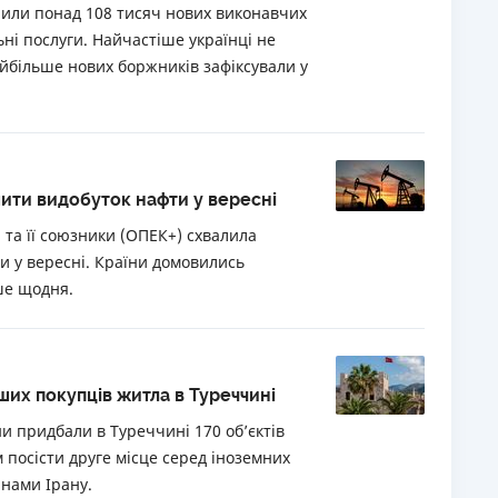
дкрили понад 108 тисяч нових виконавчих
ні послуги. Найчастіше українці не
йбільше нових боржників зафіксували у
ити видобуток нафти у вересні
 та її союзники (ОПЕК+) схвалила
и у вересні. Країни домовились
ше щодня.
ших покупців житла в Туреччині
и придбали в Туреччині 170 об’єктів
 посісти друге місце серед іноземних
янами Ірану.