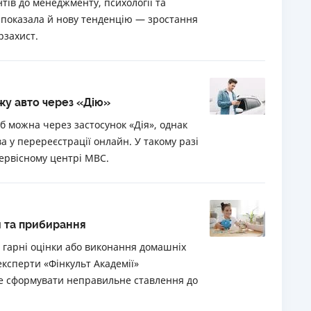
тів до менеджменту, психології та
я показала й нову тенденцію — зростання
РЕЙТИНГ ДЕБЕТОВИХ
ПУТІВНИ
рзахист.
КАРТОК
СТРАХУ
ЩОМІСЯЧНИЙ ОГЛЯД
ВСІ СТРА
КЕШБЕКУ
СТРАХОВ
жу авто через «Дію»
ПУТІВНИКИ ПО
БАНКІВСЬКИХ КАРТКАХ
ВІДГУКИ
б можна через застосунок «Дія», однак
КОМПАНІ
а у перереєстрації онлайн. У такому разі
ервісному центрі МВС.
ДОСТАВК
КОНТАКТ
и та прибирання
а гарні оцінки або виконання домашніх
експерти «Фінкульт Академії»
е сформувати неправильне ставлення до