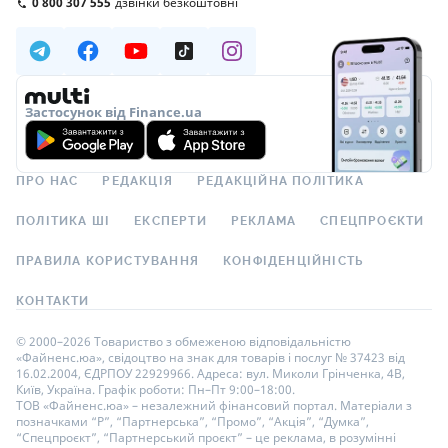
0 800 307 555
дзвінки безкоштовні
Застосунок від Finance.ua
ПРО НАС
РЕДАКЦІЯ
РЕДАКЦІЙНА ПОЛІТИКА
ПОЛІТИКА ШІ
ЕКСПЕРТИ
РЕКЛАМА
СПЕЦПРОЄКТИ
ПРАВИЛА КОРИСТУВАННЯ
КОНФІДЕНЦІЙНІСТЬ
КОНТАКТИ
© 2000–2026 Товариство з обмеженою відповідальністю
«Файненс.юа», свідоцтво на знак для товарів і послуг № 37423 від
16.02.2004, ЄДРПОУ 22929966. Адреса: вул. Миколи Грінченка, 4В,
Київ, Україна. Графік роботи: Пн–Пт 9:00–18:00.
ТОВ «Файненс.юа» – незалежний фінансовий портал. Матеріали з
позначками “Р”, “Партнерська”, “Промо”, “Акція”, “Думка”,
“Спецпроєкт”, “Партнерський проєкт” – це реклама, в розумінні