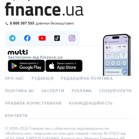
0 800 307 555
дзвінки безкоштовні
Застосунок від Finance.ua
ПРО НАС
РЕДАКЦІЯ
РЕДАКЦІЙНА ПОЛІТИКА
ПОЛІТИКА ШІ
ЕКСПЕРТИ
РЕКЛАМА
СПЕЦПРОЄКТИ
ПРАВИЛА КОРИСТУВАННЯ
КОНФІДЕНЦІЙНІСТЬ
КОНТАКТИ
© 2000–2026 Товариство з обмеженою відповідальністю
«Файненс.юа», свідоцтво на знак для товарів і послуг № 37423 від
16.02.2004, ЄДРПОУ 22929966. Адреса: вул. Миколи Грінченка, 4В,