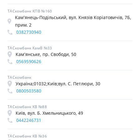
ТАСкомбанк КПВ №160
Кам’янець-Подільський, вул. Князів Коріатовичів, 7Б,
прим. 2
0382730940
ТАСкомбанк КамВ №33
Кам’янське, пр. Свободи, 50
0569590626
ТАСкомбанк
Україна;01032;Київ;вул. С. Петлюри, 30
0800503580
ТАСкомбанк КВ №88
Київ, вул. Б. Хмельницького, 49
0442246731
ТАСкомбанк КВ №36