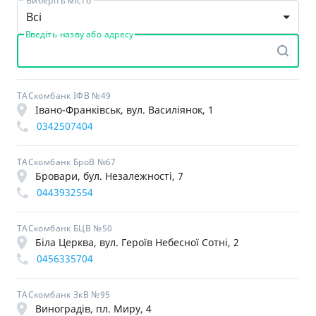
Виберіть місто
Всі
Введіть назву або адресу
ТАСкомбанк ІФВ №49
Івано-Франківськ, вул. Василіянок, 1
0342507404
ТАСкомбанк БроВ №67
Бровари, бул. Незалежності, 7
0443932554
ТАСкомбанк БЦВ №50
Біла Церква, вул. Героїв Небесної Сотні, 2
0456335704
ТАСкомбанк ЗкВ №95
Виноградів, пл. Миру, 4