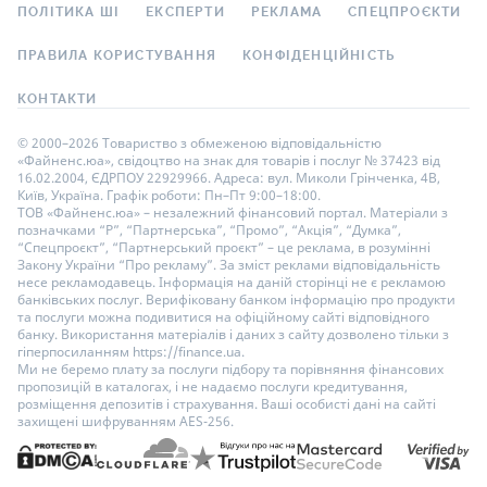
ПОЛІТИКА ШІ
ЕКСПЕРТИ
РЕКЛАМА
СПЕЦПРОЄКТИ
ПРАВИЛА КОРИСТУВАННЯ
КОНФІДЕНЦІЙНІСТЬ
КОНТАКТИ
© 2000–2026 Товариство з обмеженою відповідальністю
«Файненс.юа», свідоцтво на знак для товарів і послуг № 37423 від
16.02.2004, ЄДРПОУ 22929966. Адреса: вул. Миколи Грінченка, 4В,
Київ, Україна. Графік роботи: Пн–Пт 9:00–18:00.
ТОВ «Файненс.юа» – незалежний фінансовий портал. Матеріали з
позначками “Р”, “Партнерська”, “Промо”, “Акція”, “Думка”,
“Спецпроєкт”, “Партнерський проєкт” – це реклама, в розумінні
Закону України “Про рекламу”. За зміст реклами відповідальність
несе рекламодавець. Інформація на даній сторінці не є рекламою
банківських послуг. Верифіковану банком інформацію про продукти
та послуги можна подивитися на офіційному сайті відповідного
банку. Використання матеріалів і даних з сайту дозволено тільки з
гіперпосиланням https://finance.ua.
Ми не беремо плату за послуги підбору та порівняння фінансових
пропозицій в каталогах, і не надаємо послуги кредитування,
розміщення депозитів і страхування. Ваші особисті дані на сайті
захищені шифруванням AES-256.