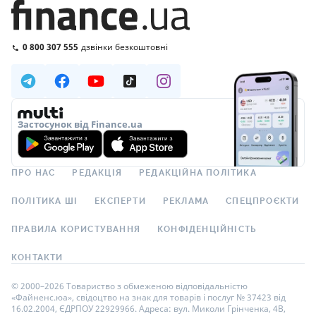
0 800 307 555
дзвінки безкоштовні
Застосунок від Finance.ua
ПРО НАС
РЕДАКЦІЯ
РЕДАКЦІЙНА ПОЛІТИКА
ПОЛІТИКА ШІ
ЕКСПЕРТИ
РЕКЛАМА
СПЕЦПРОЄКТИ
ПРАВИЛА КОРИСТУВАННЯ
КОНФІДЕНЦІЙНІСТЬ
КОНТАКТИ
© 2000–2026 Товариство з обмеженою відповідальністю
«Файненс.юа», свідоцтво на знак для товарів і послуг № 37423 від
16.02.2004, ЄДРПОУ 22929966. Адреса: вул. Миколи Грінченка, 4В,