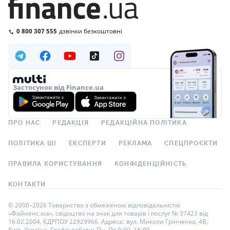
0 800 307 555
дзвінки безкоштовні
Застосунок від Finance.ua
ПРО НАС
РЕДАКЦІЯ
РЕДАКЦІЙНА ПОЛІТИКА
ПОЛІТИКА ШІ
ЕКСПЕРТИ
РЕКЛАМА
СПЕЦПРОЄКТИ
ПРАВИЛА КОРИСТУВАННЯ
КОНФІДЕНЦІЙНІСТЬ
КОНТАКТИ
© 2000–2026 Товариство з обмеженою відповідальністю
«Файненс.юа», свідоцтво на знак для товарів і послуг № 37423 від
16.02.2004, ЄДРПОУ 22929966. Адреса: вул. Миколи Грінченка, 4В,
Київ, Україна. Графік роботи: Пн–Пт 9:00–18:00.