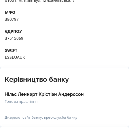
01001, м. Київ вул. Михайлівська, 7
МФО
380797
ЄДРПОУ
37515069
SWIFT
ESSEUAUK
Керівництво банку
Нільс Леннарт Крістіан Андерссон
Голова правління
Джерело: сайт банку, прес-служба банку