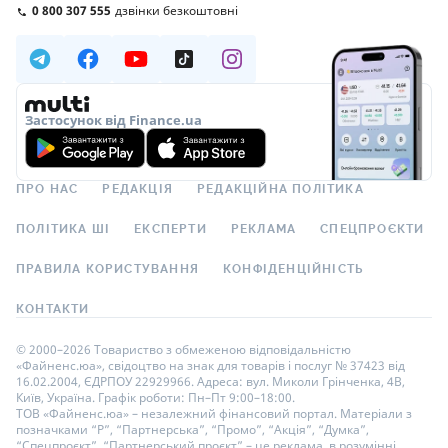
0 800 307 555
дзвінки безкоштовні
Застосунок від Finance.ua
ПРО НАС
РЕДАКЦІЯ
РЕДАКЦІЙНА ПОЛІТИКА
ПОЛІТИКА ШІ
ЕКСПЕРТИ
РЕКЛАМА
СПЕЦПРОЄКТИ
ПРАВИЛА КОРИСТУВАННЯ
КОНФІДЕНЦІЙНІСТЬ
КОНТАКТИ
© 2000–2026 Товариство з обмеженою відповідальністю
«Файненс.юа», свідоцтво на знак для товарів і послуг № 37423 від
16.02.2004, ЄДРПОУ 22929966. Адреса: вул. Миколи Грінченка, 4В,
Київ, Україна. Графік роботи: Пн–Пт 9:00–18:00.
ТОВ «Файненс.юа» – незалежний фінансовий портал. Матеріали з
позначками “Р”, “Партнерська”, “Промо”, “Акція”, “Думка”,
“Спецпроєкт”, “Партнерський проєкт” – це реклама, в розумінні