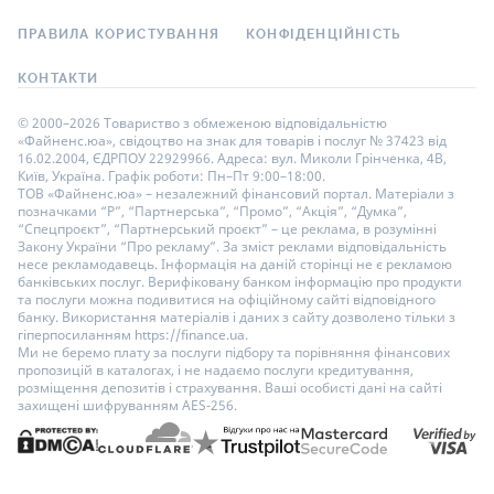
ПРАВИЛА КОРИСТУВАННЯ
КОНФІДЕНЦІЙНІСТЬ
КОНТАКТИ
© 2000–2026 Товариство з обмеженою відповідальністю
«Файненс.юа», свідоцтво на знак для товарів і послуг № 37423 від
16.02.2004, ЄДРПОУ 22929966. Адреса: вул. Миколи Грінченка, 4В,
Київ, Україна. Графік роботи: Пн–Пт 9:00–18:00.
ТОВ «Файненс.юа» – незалежний фінансовий портал. Матеріали з
позначками “Р”, “Партнерська”, “Промо”, “Акція”, “Думка”,
“Спецпроєкт”, “Партнерський проєкт” – це реклама, в розумінні
Закону України “Про рекламу”. За зміст реклами відповідальність
несе рекламодавець. Інформація на даній сторінці не є рекламою
банківських послуг. Верифіковану банком інформацію про продукти
та послуги можна подивитися на офіційному сайті відповідного
банку. Використання матеріалів і даних з сайту дозволено тільки з
гіперпосиланням https://finance.ua.
Ми не беремо плату за послуги підбору та порівняння фінансових
пропозицій в каталогах, і не надаємо послуги кредитування,
розміщення депозитів і страхування. Ваші особисті дані на сайті
захищені шифруванням AES-256.