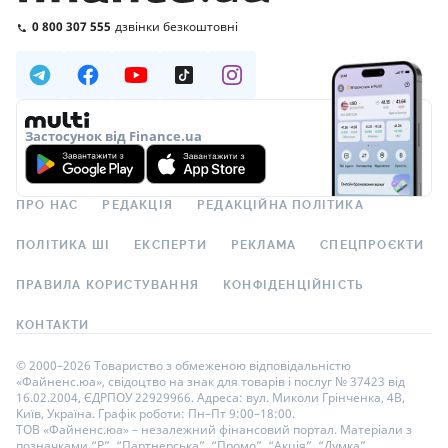
0 800 307 555
дзвінки безкоштовні
Застосунок від Finance.ua
ПРО НАС
РЕДАКЦІЯ
РЕДАКЦІЙНА ПОЛІТИКА
ПОЛІТИКА ШІ
ЕКСПЕРТИ
РЕКЛАМА
СПЕЦПРОЄКТИ
ПРАВИЛА КОРИСТУВАННЯ
КОНФІДЕНЦІЙНІСТЬ
КОНТАКТИ
© 2000–2026 Товариство з обмеженою відповідальністю
«Файненс.юа», свідоцтво на знак для товарів і послуг № 37423 від
16.02.2004, ЄДРПОУ 22929966. Адреса: вул. Миколи Грінченка, 4В,
Київ, Україна. Графік роботи: Пн–Пт 9:00–18:00.
ТОВ «Файненс.юа» – незалежний фінансовий портал. Матеріали з
позначками “Р”, “Партнерська”, “Промо”, “Акція”, “Думка”,