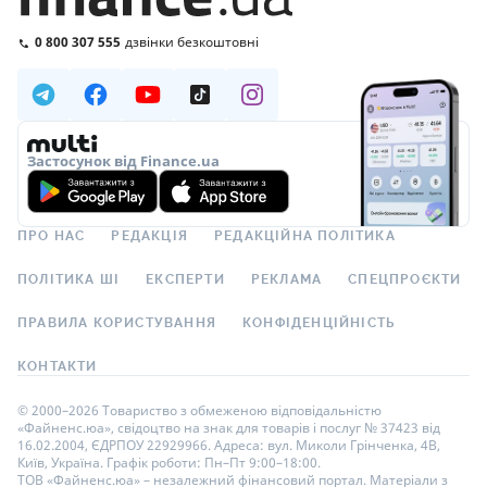
0 800 307 555
дзвінки безкоштовні
Застосунок від Finance.ua
ПРО НАС
РЕДАКЦІЯ
РЕДАКЦІЙНА ПОЛІТИКА
ПОЛІТИКА ШІ
ЕКСПЕРТИ
РЕКЛАМА
СПЕЦПРОЄКТИ
ПРАВИЛА КОРИСТУВАННЯ
КОНФІДЕНЦІЙНІСТЬ
КОНТАКТИ
© 2000–2026 Товариство з обмеженою відповідальністю
«Файненс.юа», свідоцтво на знак для товарів і послуг № 37423 від
16.02.2004, ЄДРПОУ 22929966. Адреса: вул. Миколи Грінченка, 4В,
Київ, Україна. Графік роботи: Пн–Пт 9:00–18:00.
ТОВ «Файненс.юа» – незалежний фінансовий портал. Матеріали з