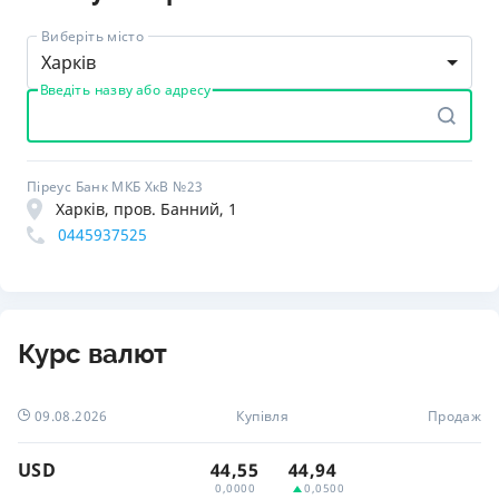
Виберіть місто
Харків
Введіть назву або адресу
Піреус Банк МКБ ХкВ №23
Харків, пров. Банний, 1
0445937525
Курс валют
09.08.2026
Купівля
Продаж
USD
44,55
44,94
0,0000
0,0500