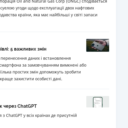
орація Oil and Natural Gas Corp (ONGC) сподівається
суелою угоди щодо експлуатації двох нафтових
РЕЙТИНГ ДЕБЕТОВИХ
ПУТІВНИ
давства країни, яка має найбільші у світі запаси
КАРТОК
СТРАХУ
ЩОМІСЯЧНИЙ ОГЛЯД
ВСІ СТРА
КЕШБЕКУ
СТРАХОВ
ПУТІВНИКИ ПО
івлі: 5 важливих змін
БАНКІВСЬКИХ КАРТКАХ
ВІДГУКИ
КОМПАНІ
 перенесення даних і встановлення
ї смартфона за замовчуванням вимкнені або
ДОСТАВК
ілька простих змін допоможуть зробити
КОНТАКТ
краще захистити особисті дані.
ок через ChatGPT
я з ChatGPT у всіх країнах де присутній