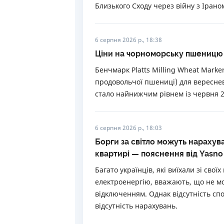
Близького Сходу через війну з Ірано
6 серпня 2026 р., 18:38
Ціни на чорноморську пшеницю в
Бенчмарк Platts Milling Wheat Marke
продовольчої пшениці) для вереснев
стало найнижчим рівнем із червня 2
6 серпня 2026 р., 18:03
Борги за світло можуть нарахува
квартирі — пояснення від Yasno
Багато українців, які виїхали зі св
електроенергію, вважають, що не м
відключенням. Однак відсутність с
відсутність нарахувань.