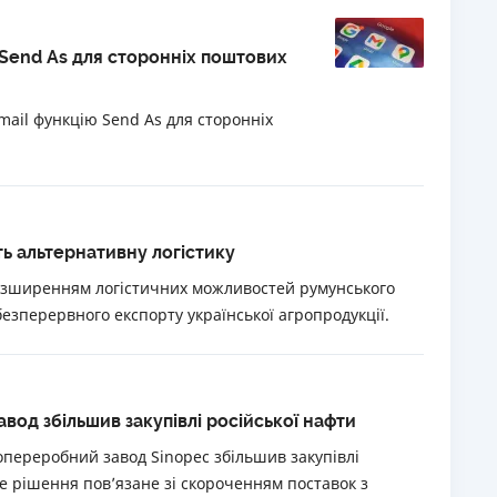
 Send As для сторонніх поштових
Gmail функцію Send As для сторонніх
ть альтернативну логістику
озширенням логістичних можливостей румунського
езперервного експорту української агропродукції.
од збільшив закупівлі російської нафти
опереробний завод Sinopec збільшив закупівлі
Це рішення пов’язане зі скороченням поставок з