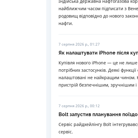
Індійська державна нафтогазова корп
найближчим часом підписати з Вене
родовищ відповідно до нового законо
нафти.
7 серпня 2026 р., 01:27
Як налаштувати iPhone після куп
Купівля нового iPhone — це не лише
потрібних застосунків. Деякі функці
налаштовані не найкращим чином. К
пристрій безпечнішим, зручнішим і 
7 серпня 2026 р., 00:12
Bolt запустив планування поїзд
Сервіс райдхейлінгу Bolt інтегрувавс
сервіс.