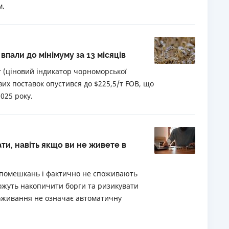
м.
пали до мінімуму за 13 місяців
r (ціновий індикатор чорноморської
их поставок опустився до $225,5/т FOB, що
025 року.
ти, навіть якщо ви не живете в
оїх помешкань і фактично не споживають
ожуть накопичити борги та ризикувати
поживання не означає автоматичну