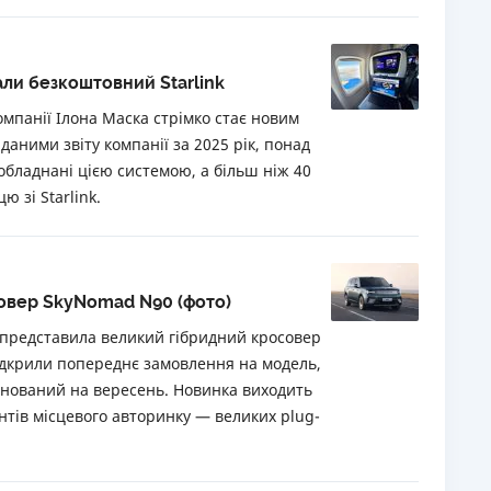
мали безкоштовний Starlink
компанії Ілона Маска стрімко стає новим
даними звіту компанії за 2025 рік, понад
 обладнані цією системою, а більш ніж 40
 зі Starlink.
совер SkyNomad N90 (фото)
 представила великий гібридний кросовер
ідкрили попереднє замовлення на модель,
анований на вересень. Новинка виходить
нтів місцевого авторинку — великих plug-