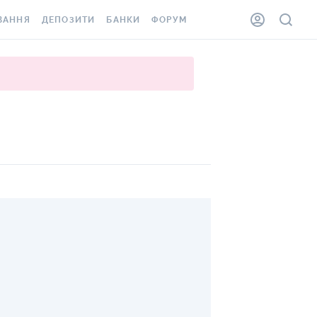
ВАННЯ
ДЕПОЗИТИ
БАНКИ
ФОРУМ
ІЛКА
ВСІ ДЕПОЗИТИ
ВСІ БАНКИ
АННЯ ЖИТЛА ВІД
ДЕПОЗИТИ В USD
ВІДГУКИ ПРО БАНКИ
 ШАХЕДІВ
ДЕПОЗИТИ В EUR
МІКРОФІНАНСОВІ
ХОВКА ЗА КОРДОН
ОРГАНІЗАЦІЇ
БОНУС ДО ДЕПОЗИТІВ
ВІДГУКИ ПРО МФО
УМОВИ АКЦІЇ
КАРТА
ПИТАННЯ ТА ВІДПОВІДІ
ННА ВІНЬЄТКА
ДЕПОЗИТНИЙ КАЛЬКУЛЯТОР
ВГОРУ
 СПІВРОБІТНИКІВ
ПУТІВНИКИ ПО
SSISTANCE
ЗАОЩАДЖЕННЯМ
АННЯ ВІД
Х ВИПАДКІВ