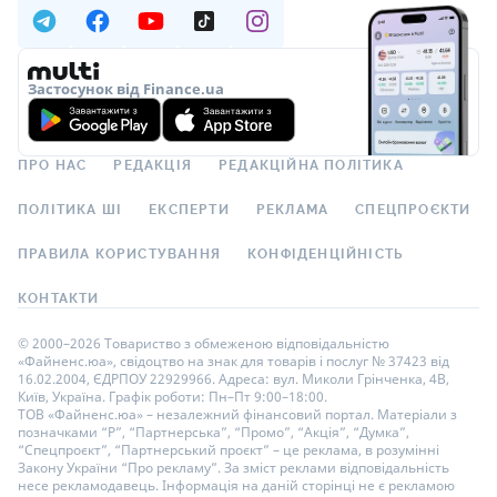
Застосунок від Finance.ua
ПРО НАС
РЕДАКЦІЯ
РЕДАКЦІЙНА ПОЛІТИКА
ПОЛІТИКА ШІ
ЕКСПЕРТИ
РЕКЛАМА
СПЕЦПРОЄКТИ
ПРАВИЛА КОРИСТУВАННЯ
КОНФІДЕНЦІЙНІСТЬ
КОНТАКТИ
© 2000–2026 Товариство з обмеженою відповідальністю
«Файненс.юа», свідоцтво на знак для товарів і послуг № 37423 від
16.02.2004, ЄДРПОУ 22929966. Адреса: вул. Миколи Грінченка, 4В,
Київ, Україна. Графік роботи: Пн–Пт 9:00–18:00.
ТОВ «Файненс.юа» – незалежний фінансовий портал. Матеріали з
позначками “Р”, “Партнерська”, “Промо”, “Акція”, “Думка”,
“Спецпроєкт”, “Партнерський проєкт” – це реклама, в розумінні
Закону України “Про рекламу”. За зміст реклами відповідальність
несе рекламодавець. Інформація на даній сторінці не є рекламою