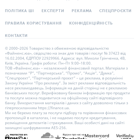
ПОЛІТИКА ШІ
ЕКСПЕРТИ
РЕКЛАМА
СПЕЦПРОЄКТИ
ПРАВИЛА КОРИСТУВАННЯ
КОНФІДЕНЦІЙНІСТЬ
КОНТАКТИ
© 2000–2026 Товариство з обмеженою відповідальністю
«Файненс.юа», свідоцтво на знак для товарів і послуг № 37423 від
16.02.2004, ЄДРПОУ 22929966. Адреса: вул. Миколи Грінченка, 4В,
Київ, Україна. Графік роботи: Пн–Пт 9:00–18:00.
ТОВ «Файненс.юа» – незалежний фінансовий портал. Матеріали з
позначками “Р”, “Партнерська”, “Промо”, “Акція”, “Думка”,
“Спецпроєкт”, “Партнерський проєкт” – це реклама, в розумінні
Закону України “Про рекламу”. За зміст реклами відповідальність
несе рекламодавець. Інформація на даній сторінці не є рекламою
банківських послуг. Верифіковану банком інформацію про продукти
та послуги можна подивитися на офіційному сайті відповідного
банку. Використання матеріалів і даних з сайту дозволено тільки з
гіперпосиланням https://finance.ua.
Ми не беремо плату за послуги підбору та порівняння фінансових
пропозицій в каталогах, і не надаємо послуги кредитування,
розміщення депозитів і страхування. Ваші особисті дані на сайті
захищені шифруванням AES-256.