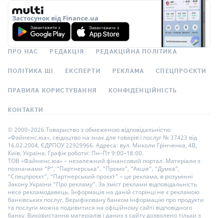
Застосунок від Finance.ua
ПРО НАС
РЕДАКЦІЯ
РЕДАКЦІЙНА ПОЛІТИКА
ПОЛІТИКА ШІ
ЕКСПЕРТИ
РЕКЛАМА
СПЕЦПРОЄКТИ
ПРАВИЛА КОРИСТУВАННЯ
КОНФІДЕНЦІЙНІСТЬ
КОНТАКТИ
© 2000–2026 Товариство з обмеженою відповідальністю
«Файненс.юа», свідоцтво на знак для товарів і послуг № 37423 від
16.02.2004, ЄДРПОУ 22929966. Адреса: вул. Миколи Грінченка, 4В,
Київ, Україна. Графік роботи: Пн–Пт 9:00–18:00.
ТОВ «Файненс.юа» – незалежний фінансовий портал. Матеріали з
позначками “Р”, “Партнерська”, “Промо”, “Акція”, “Думка”,
“Спецпроєкт”, “Партнерський проєкт” – це реклама, в розумінні
Закону України “Про рекламу”. За зміст реклами відповідальність
несе рекламодавець. Інформація на даній сторінці не є рекламою
банківських послуг. Верифіковану банком інформацію про продукти
та послуги можна подивитися на офіційному сайті відповідного
банку. Використання матеріалів і даних з сайту дозволено тільки з