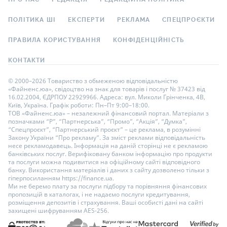
ПОЛІТИКА ШІ
ЕКСПЕРТИ
РЕКЛАМА
СПЕЦПРОЄКТИ
ПРАВИЛА КОРИСТУВАННЯ
КОНФІДЕНЦІЙНІСТЬ
КОНТАКТИ
© 2000–2026 Товариство з обмеженою відповідальністю
«Файненс.юа», свідоцтво на знак для товарів і послуг № 37423 від
16.02.2004, ЄДРПОУ 22929966. Адреса: вул. Миколи Грінченка, 4В,
Київ, Україна. Графік роботи: Пн–Пт 9:00–18:00.
ТОВ «Файненс.юа» – незалежний фінансовий портал. Матеріали з
позначками “Р”, “Партнерська”, “Промо”, “Акція”, “Думка”,
“Спецпроєкт”, “Партнерський проєкт” – це реклама, в розумінні
Закону України “Про рекламу”. За зміст реклами відповідальність
несе рекламодавець. Інформація на даній сторінці не є рекламою
банківських послуг. Верифіковану банком інформацію про продукти
та послуги можна подивитися на офіційному сайті відповідного
банку. Використання матеріалів і даних з сайту дозволено тільки з
гіперпосиланням https://finance.ua.
Ми не беремо плату за послуги підбору та порівняння фінансових
пропозицій в каталогах, і не надаємо послуги кредитування,
розміщення депозитів і страхування. Ваші особисті дані на сайті
захищені шифруванням AES-256.