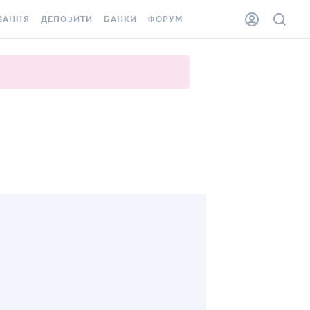
ВАННЯ
ДЕПОЗИТИ
БАНКИ
ФОРУМ
ІЛКА
ВСІ ДЕПОЗИТИ
ВСІ БАНКИ
АННЯ ЖИТЛА ВІД
ДЕПОЗИТИ В USD
ВІДГУКИ ПРО БАНКИ
 ШАХЕДІВ
ДЕПОЗИТИ В EUR
МІКРОФІНАНСОВІ
ХОВКА ЗА КОРДОН
ОРГАНІЗАЦІЇ
БОНУС ДО ДЕПОЗИТІВ
ВІДГУКИ ПРО МФО
УМОВИ АКЦІЇ
КАРТА
ПИТАННЯ ТА ВІДПОВІДІ
ННА ВІНЬЄТКА
ДЕПОЗИТНИЙ КАЛЬКУЛЯТОР
 СПІВРОБІТНИКІВ
ПУТІВНИКИ ПО
SSISTANCE
ЗАОЩАДЖЕННЯМ
АННЯ ВІД
Х ВИПАДКІВ