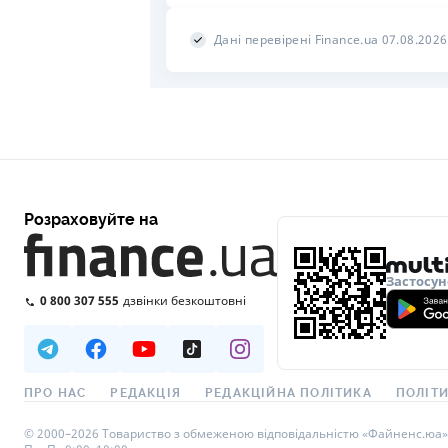
Дані перевірені Finance.ua 07.08.2026
Розраховуйте на
Застосун
0 800 307 555
дзвінки безкоштовні
ПРО НАС
РЕДАКЦІЯ
РЕДАКЦІЙНА ПОЛІТИКА
ПОЛІТИ
© 2000–2026 Товариство з обмеженою відповідальністю «Файненс.юа», св