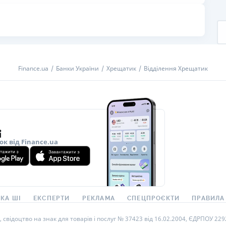
РЕЙТИНГ ДЕБЕТОВИХ
ПУТІВНИ
КАРТОК
СТРАХУ
ЩОМІСЯЧНИЙ ОГЛЯД
ВСІ СТРА
КЕШБЕКУ
СТРАХОВ
Finance.ua
Банки України
Хрещатик
Відділення Хрещатик
ПУТІВНИКИ ПО
БАНКІВСЬКИХ КАРТКАХ
ВІДГУКИ
КОМПАНІ
ДОСТАВК
КОНТАКТ
ок від Finance.ua
КА ШІ
ЕКСПЕРТИ
РЕКЛАМА
СПЕЦПРОЄКТИ
ПРАВИЛА
ідоцтво на знак для товарів і послуг № 37423 від 16.02.2004, ЄДРПОУ 22929