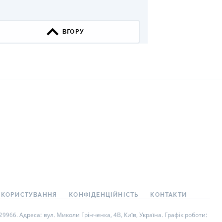
КИ ПО
ВАННЮ
ВГОРУ
ХОВІ ПОЛІСИ
І КОМПАНІЇ
 ПРО СТРАХОВІ
Ї
А І ОПЛАТА
И
 КОРИСТУВАННЯ
КОНФІДЕНЦІЙНІСТЬ
КОНТАКТИ
966. Адреса: вул. Миколи Грінченка, 4В, Київ, Україна. Графік роботи: