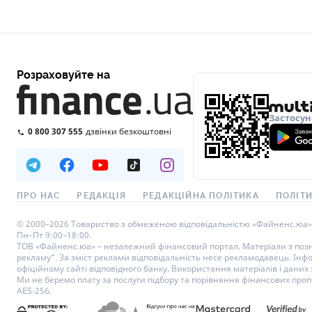
Розраховуйте на
Застосун
0 800 307 555
дзвінки безкоштовні
ПРО НАС
РЕДАКЦІЯ
РЕДАКЦІЙНА ПОЛІТИКА
ПОЛІТИ
© 2000–2026 Товариство з обмеженою відповідальністю «Файненс.юа», св
Пн–Пт 9:00–18:00.
ТОВ «Файненс.юа» – незалежний фінансовий портал. Матеріали з познач
рекламу”. За зміст реклами відповідальність несе рекламодавець. Інф
офіційному сайті відповідного банку. Використання матеріалів і даних з
Ми не беремо плату за послуги підбору та порівняння фінансових проп
AES-256.