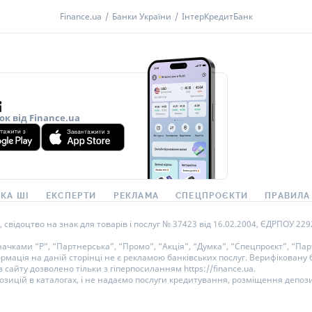
Finance.ua
Банки України
ІнтерКредитБанк
ок від Finance.ua
КА ШІ
ЕКСПЕРТИ
РЕКЛАМА
СПЕЦПРОЄКТИ
ПРАВИЛА
ідоцтво на знак для товарів і послуг № 37423 від 16.02.2004, ЄДРПОУ 22929
ками “Р”, “Партнерська”, “Промо”, “Акція”, “Думка”, “Спецпроєкт”, “Парт
ормація на даній сторінці не є рекламою банківських послуг. Верифікован
 сайту дозволено тільки з гіперпосиланням https://finance.ua.
озицій в каталогах, і не надаємо послуги кредитування, розміщення депози