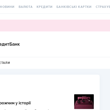
НОВИНИ
ВАЛЮТА
КРЕДИТИ
БАНКІВСЬКІ КАРТКИ
СТРАХУ
ВСІ НОВИНИ
КУРС ВАЛЮТ
ВСІ КРЕДИТИ
ВСІ БАНКІВСЬКІ КАРТКИ
АВТОЦИВ
ВАЛЮТА
КРИПТОВАЛЮТА
ПІДБІР КРЕДИТУ
КРЕДИТНІ КАРТКИ
СТРАХУВ
РАКЕТ ТА
ОСОБИСТІ ФІНАНСИ
МІНЯЙЛО
КРЕДИТ ДО ЗАРПЛАТИ
ДЕБЕТОВІ КАРТКИ
едитБанк
МЕДСТРА
АВТОРСЬКІ КОЛОНКИ
МІЖБАНК
КРЕДИТ ОНЛАЙН
З БЕЗКОШТОВНИМ
ВИПУСКОМ ТА
КАСКО
НОВИНИ КОМПАНІЙ
ГОТІВКОВІ КУРСИ
КРЕДИТ БЕЗ ДОВІДОК
ОБСЛУГОВУВАННЯМ
ЕТАЛИ
ЗЕЛЕНА 
СПЕЦПРОЄКТИ
КАРТКОВІ КУРСИ
РЕЙТИНГ ОНЛАЙН-
З КЕШБЕКОМ
КРЕДИТІВ
ЕЛЕКТРО
КОРИСНО ЗНАТИ
КУРС НБУ
ВІРТУАЛЬНІ КАРТКИ
КРЕДИТНИЙ КАЛЬКУЛЯТОР
ДМС ДЛЯ
ТЕСТИ
КУРС BITCOIN
РЕЙТИНГ КАРТОК З
ІПОТЕКА
КЕШБЕКОМ
КАРТКА A
РЕДАКЦІЯ
FOREX
рожчим у історії
ПУТІВНИКИ ПО КРЕДИТАМ
РЕЙТИНГ КАРТОК ДЛЯ
СТРАХУВ
КУРСИ МЕТАЛІВ
МАНДРІВНИКІВ
НЕЩАСНИ