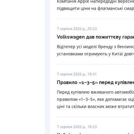
Компанія Apple напередодні вересн
підвищити ціни на флагманські смарт
7 серпня 2026 р., 20:23
Volkswagen дав пожиттєву гаран
Відтепер усі моделі бренду з бензи
установками отримують у Китаї дові
7 серпня 2026 р., 19:31
Правило «1−3−5» перед купівле
Перед купівлею вживаного автомобі
правилом «1−3−5», яке допомагає о
ціні та скільки власник може втрат
7 серпня 2026 р., 18:23