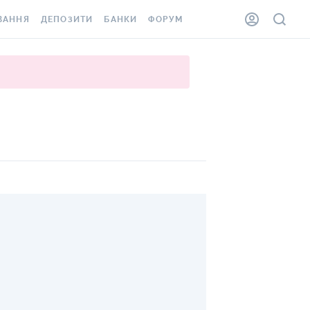
ВАННЯ
ДЕПОЗИТИ
БАНКИ
ФОРУМ
ІЛКА
ВСІ ДЕПОЗИТИ
ВСІ БАНКИ
АННЯ ЖИТЛА ВІД
ДЕПОЗИТИ В USD
ВІДГУКИ ПРО БАНКИ
 ШАХЕДІВ
ДЕПОЗИТИ В EUR
МІКРОФІНАНСОВІ
ХОВКА ЗА КОРДОН
ОРГАНІЗАЦІЇ
БОНУС ДО ДЕПОЗИТІВ
ВІДГУКИ ПРО МФО
УМОВИ АКЦІЇ
КАРТА
ПИТАННЯ ТА ВІДПОВІДІ
ННА ВІНЬЄТКА
ДЕПОЗИТНИЙ КАЛЬКУЛЯТОР
 СПІВРОБІТНИКІВ
ПУТІВНИКИ ПО
SSISTANCE
ЗАОЩАДЖЕННЯМ
АННЯ ВІД
Х ВИПАДКІВ