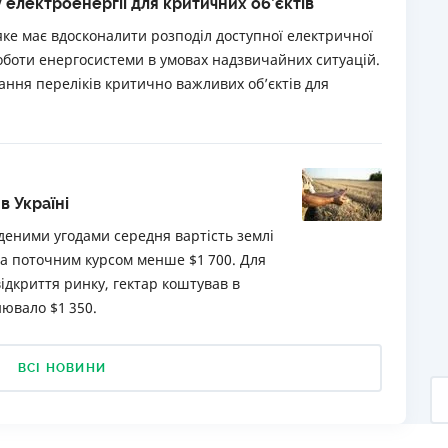
 електроенергії для критичних об’єктів
яке має вдосконалити розподіл доступної електричної
роботи енергосистеми в умовах надзвичайних ситуацій.
ння переліків критично важливих об’єктів для
в Україні
деними угодами середня вартість землі
 за поточним курсом менше $1 700. Для
відкриття ринку, гектар коштував в
нювало $1 350.
ВСІ НОВИНИ