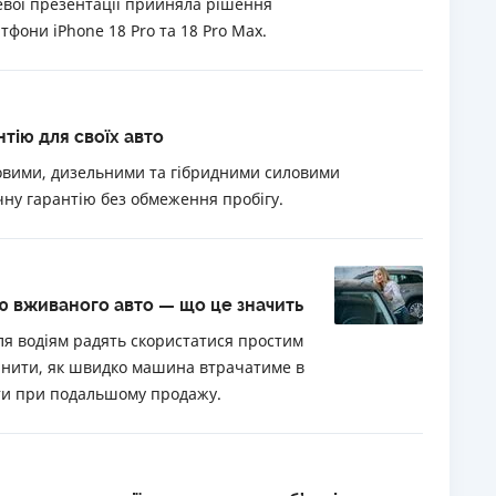
евої презентації прийняла рішення
фони iPhone 18 Pro та 18 Pro Max.
РЕЙТИНГ ДЕБЕТОВИХ
ПУТІВНИ
КАРТОК
СТРАХУ
ЩОМІСЯЧНИЙ ОГЛЯД
ВСІ СТРА
КЕШБЕКУ
тію для своїх авто
СТРАХОВ
ПУТІВНИКИ ПО
новими, дизельними та гібридними силовими
БАНКІВСЬКИХ КАРТКАХ
ВІДГУКИ
чну гарантію без обмеження пробігу.
КОМПАНІ
ДОСТАВК
КОНТАКТ
ю вживаного авто — що це значить
ля водіям радять скористатися простим
цінити, як швидко машина втрачатиме в
ити при подальшому продажу.