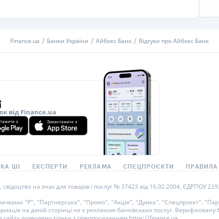
РЕЙТИНГ ДЕБЕТОВИХ
ПУТІВНИ
КАРТОК
СТРАХУ
Finance.ua
Банки України
Айбокс Банк
Відгуки про Айбокс Банк
ЩОМІСЯЧНИЙ ОГЛЯД
ВСІ СТРА
КЕШБЕКУ
СТРАХОВ
ПУТІВНИКИ ПО
БАНКІВСЬКИХ КАРТКАХ
ВІДГУКИ
КОМПАНІ
ок від Finance.ua
ДОСТАВК
КОНТАКТ
КА ШІ
ЕКСПЕРТИ
РЕКЛАМА
СПЕЦПРОЄКТИ
ПРАВИЛА
ідоцтво на знак для товарів і послуг № 37423 від 16.02.2004, ЄДРПОУ 22929
ками “Р”, “Партнерська”, “Промо”, “Акція”, “Думка”, “Спецпроєкт”, “Парт
ормація на даній сторінці не є рекламою банківських послуг. Верифікован
 сайту дозволено тільки з гіперпосиланням https://finance.ua.