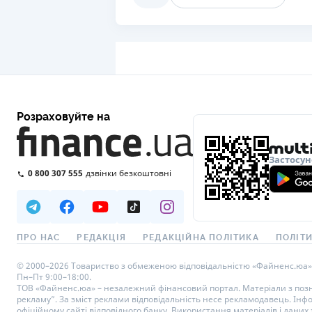
Розраховуйте на
Застосун
0 800 307 555
дзвінки безкоштовні
ПРО НАС
РЕДАКЦІЯ
РЕДАКЦІЙНА ПОЛІТИКА
ПОЛІТИ
© 2000–2026 Товариство з обмеженою відповідальністю «Файненс.юа», св
Пн–Пт 9:00–18:00.
ТОВ «Файненс.юа» – незалежний фінансовий портал. Матеріали з познач
рекламу”. За зміст реклами відповідальність несе рекламодавець. Інф
офіційному сайті відповідного банку. Використання матеріалів і даних з