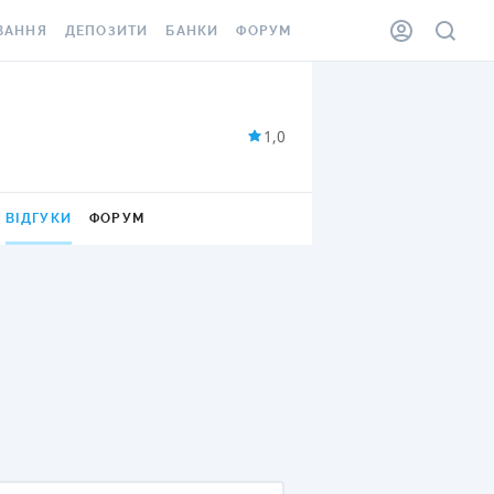
ВАННЯ
ДЕПОЗИТИ
БАНКИ
ФОРУМ
ІЛКА
ВСІ ДЕПОЗИТИ
ВСІ БАНКИ
АННЯ ЖИТЛА ВІД
ДЕПОЗИТИ В USD
ВІДГУКИ ПРО БАНКИ
1,0
 ШАХЕДІВ
ДЕПОЗИТИ В EUR
МІКРОФІНАНСОВІ
ХОВКА ЗА КОРДОН
ОРГАНІЗАЦІЇ
ВІДГУКИ
БОНУС ДО ДЕПОЗИТІВ
ФОРУМ
ВІДГУКИ ПРО МФО
УМОВИ АКЦІЇ
КАРТА
ПИТАННЯ ТА ВІДПОВІДІ
ННА ВІНЬЄТКА
ДЕПОЗИТНИЙ КАЛЬКУЛЯТОР
 СПІВРОБІТНИКІВ
ПУТІВНИКИ ПО
SSISTANCE
ЗАОЩАДЖЕННЯМ
АННЯ ВІД
Х ВИПАДКІВ