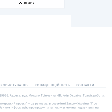
ВГОРУ
КИ ПО
ВАННЮ
ХОВІ ПОЛІСИ
І КОМПАНІЇ
 ПРО СТРАХОВІ
Ї
А І ОПЛАТА
И
 КОРИСТУВАННЯ
КОНФІДЕНЦІЙНІСТЬ
КОНТАКТИ
966. Адреса: вул. Миколи Грінченка, 4В, Київ, Україна. Графік роботи:
нерський проєкт” – це реклама, в розумінні Закону України “Про
у банком інформацію про продукти та послуги можна подивитися на