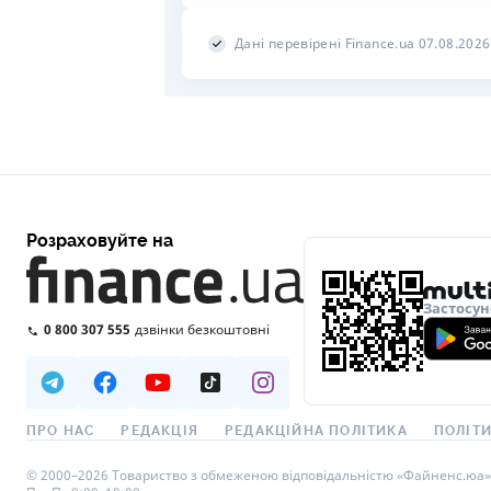
Дані перевірені Finance.ua 07.08.2026
Розраховуйте на
Застосун
0 800 307 555
дзвінки безкоштовні
ПРО НАС
РЕДАКЦІЯ
РЕДАКЦІЙНА ПОЛІТИКА
ПОЛІТИ
© 2000–2026 Товариство з обмеженою відповідальністю «Файненс.юа», св