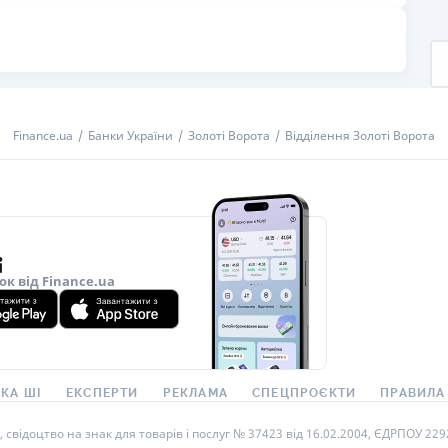
РЕЙТИНГ ДЕБЕТОВИХ
ПУТІВНИ
КАРТОК
СТРАХУ
ЩОМІСЯЧНИЙ ОГЛЯД
ВСІ СТРА
КЕШБЕКУ
СТРАХОВ
Finance.ua
Банки України
Золоті Ворота
Відділення Золоті Ворота
ПУТІВНИКИ ПО
БАНКІВСЬКИХ КАРТКАХ
ВІДГУКИ
КОМПАНІ
ДОСТАВК
КОНТАКТ
ок від Finance.ua
КА ШІ
ЕКСПЕРТИ
РЕКЛАМА
СПЕЦПРОЄКТИ
ПРАВИЛА
ідоцтво на знак для товарів і послуг № 37423 від 16.02.2004, ЄДРПОУ 22929