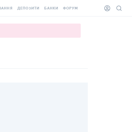
ВАННЯ
ДЕПОЗИТИ
БАНКИ
ФОРУМ
ІЛКА
ВСІ ДЕПОЗИТИ
ВСІ БАНКИ
АННЯ ЖИТЛА ВІД
ДЕПОЗИТИ В USD
ВІДГУКИ ПРО БАНКИ
 ШАХЕДІВ
ДЕПОЗИТИ В EUR
МІКРОФІНАНСОВІ
ХОВКА ЗА КОРДОН
ОРГАНІЗАЦІЇ
БОНУС ДО ДЕПОЗИТІВ
ВІДГУКИ ПРО МФО
УМОВИ АКЦІЇ
КАРТА
ПИТАННЯ ТА ВІДПОВІДІ
ННА ВІНЬЄТКА
ДЕПОЗИТНИЙ КАЛЬКУЛЯТОР
 СПІВРОБІТНИКІВ
ПУТІВНИКИ ПО
SSISTANCE
ЗАОЩАДЖЕННЯМ
АННЯ ВІД
Х ВИПАДКІВ