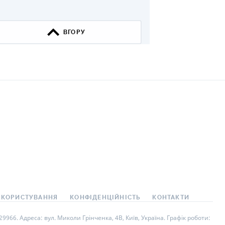
КИ ПО
ВАННЮ
ВГОРУ
ХОВІ ПОЛІСИ
І КОМПАНІЇ
 ПРО СТРАХОВІ
Ї
А І ОПЛАТА
И
 КОРИСТУВАННЯ
КОНФІДЕНЦІЙНІСТЬ
КОНТАКТИ
966. Адреса: вул. Миколи Грінченка, 4В, Київ, Україна. Графік роботи: