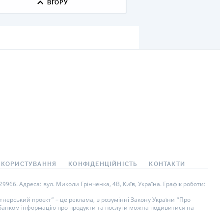
ВГОРУ
КИ ПО
ВАННЮ
ХОВІ ПОЛІСИ
І КОМПАНІЇ
 ПРО СТРАХОВІ
Ї
А І ОПЛАТА
И
 КОРИСТУВАННЯ
КОНФІДЕНЦІЙНІСТЬ
КОНТАКТИ
966. Адреса: вул. Миколи Грінченка, 4В, Київ, Україна. Графік роботи:
нерський проєкт” – це реклама, в розумінні Закону України “Про
у банком інформацію про продукти та послуги можна подивитися на