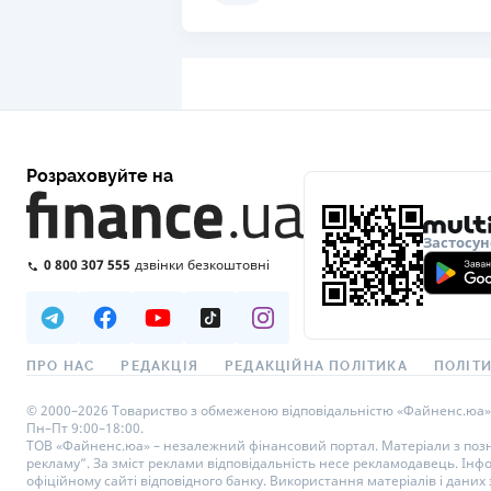
Розраховуйте на
Застосун
0 800 307 555
дзвінки безкоштовні
ПРО НАС
РЕДАКЦІЯ
РЕДАКЦІЙНА ПОЛІТИКА
ПОЛІТИ
© 2000–2026 Товариство з обмеженою відповідальністю «Файненс.юа», св
Пн–Пт 9:00–18:00.
ТОВ «Файненс.юа» – незалежний фінансовий портал. Матеріали з познач
рекламу”. За зміст реклами відповідальність несе рекламодавець. Інф
офіційному сайті відповідного банку. Використання матеріалів і даних з