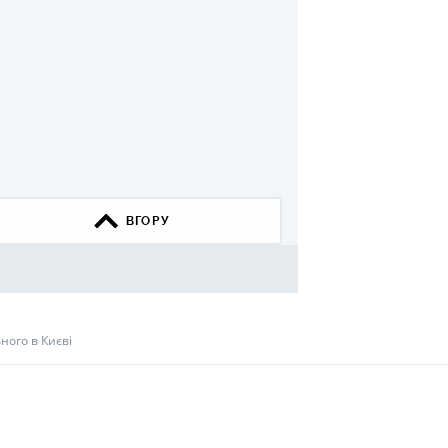
КИ ПО
ВАННЮ
ХОВІ ПОЛІСИ
І КОМПАНІЇ
 ПРО СТРАХОВІ
Ї
ВГОРУ
А І ОПЛАТА
И
ного в Києві