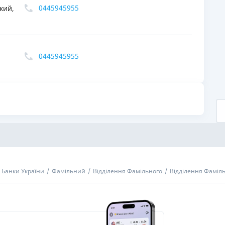
0445945955
кий,
РЕЙТИНГ ДЕБЕТОВИХ
ПУТІВНИ
КАРТОК
СТРАХУ
ЩОМІСЯЧНИЙ ОГЛЯД
ВСІ СТРА
0445945955
КЕШБЕКУ
СТРАХОВ
ПУТІВНИКИ ПО
БАНКІВСЬКИХ КАРТКАХ
ВІДГУКИ
КОМПАНІ
ДОСТАВК
КОНТАКТ
Банки України
Фамільний
Відділення Фамільного
Відділення Фаміль