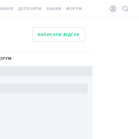
ВАННЯ
ДЕПОЗИТИ
БАНКИ
ФОРУМ
ІЛКА
ВСІ ДЕПОЗИТИ
ВСІ БАНКИ
НАПИСАТИ ВІДГУК
АННЯ ЖИТЛА ВІД
ДЕПОЗИТИ В USD
ВІДГУКИ ПРО БАНКИ
 ШАХЕДІВ
ДЕПОЗИТИ В EUR
МІКРОФІНАНСОВІ
ХОВКА ЗА КОРДОН
ОРГАНІЗАЦІЇ
ОРУМ
БОНУС ДО ДЕПОЗИТІВ
ВІДГУКИ ПРО МФО
УМОВИ АКЦІЇ
КАРТА
ПИТАННЯ ТА ВІДПОВІДІ
ННА ВІНЬЄТКА
ДЕПОЗИТНИЙ КАЛЬКУЛЯТОР
 СПІВРОБІТНИКІВ
ПУТІВНИКИ ПО
SSISTANCE
ЗАОЩАДЖЕННЯМ
АННЯ ВІД
Х ВИПАДКІВ