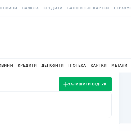
НОВИНИ
ВАЛЮТА
КРЕДИТИ
БАНКІВСЬКІ КАРТКИ
СТРАХУ
ВСІ НОВИНИ
КУРС ВАЛЮТ
ВСІ КРЕДИТИ
ВСІ БАНКІВСЬКІ КАРТКИ
АВТОЦИВ
ВАЛЮТА
КРИПТОВАЛЮТА
ПІДБІР КРЕДИТУ
КРЕДИТНІ КАРТКИ
СТРАХУВ
РАКЕТ ТА
ОСОБИСТІ ФІНАНСИ
МІНЯЙЛО
КРЕДИТ ДО ЗАРПЛАТИ
ДЕБЕТОВІ КАРТКИ
МЕДСТРА
АВТОРСЬКІ КОЛОНКИ
МІЖБАНК
КРЕДИТ ОНЛАЙН
З БЕЗКОШТОВНИМ
ВИПУСКОМ ТА
КАСКО
ОВИНИ
КРЕДИТИ
ДЕПОЗИТИ
ІПОТЕКА
КАРТКИ
МЕТАЛИ
НОВИНИ КОМПАНІЙ
ГОТІВКОВІ КУРСИ
КРЕДИТ БЕЗ ДОВІДОК
ОБСЛУГОВУВАННЯМ
ЗЕЛЕНА 
СПЕЦПРОЄКТИ
КАРТКОВІ КУРСИ
РЕЙТИНГ ОНЛАЙН-
З КЕШБЕКОМ
ЗАЛИШИТИ ВІДГУК
КРЕДИТІВ
ЕЛЕКТРО
КОРИСНО ЗНАТИ
КУРС НБУ
ВІРТУАЛЬНІ КАРТКИ
КРЕДИТНИЙ КАЛЬКУЛЯТОР
ДМС ДЛЯ
ТЕСТИ
КУРС BITCOIN
РЕЙТИНГ КАРТОК З
ІПОТЕКА
КЕШБЕКОМ
КАРТКА A
РЕДАКЦІЯ
FOREX
ПУТІВНИКИ ПО КРЕДИТАМ
РЕЙТИНГ КАРТОК ДЛЯ
СТРАХУВ
КУРСИ МЕТАЛІВ
МАНДРІВНИКІВ
НЕЩАСНИ