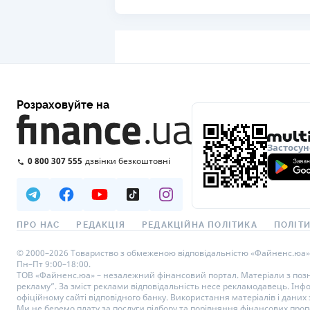
Розраховуйте на
Застосун
0 800 307 555
дзвінки безкоштовні
ПРО НАС
РЕДАКЦІЯ
РЕДАКЦІЙНА ПОЛІТИКА
ПОЛІТИ
© 2000–2026 Товариство з обмеженою відповідальністю «Файненс.юа», св
Пн–Пт 9:00–18:00.
ТОВ «Файненс.юа» – незалежний фінансовий портал. Матеріали з познач
рекламу”. За зміст реклами відповідальність несе рекламодавець. Інф
офіційному сайті відповідного банку. Використання матеріалів і даних з
Ми не беремо плату за послуги підбору та порівняння фінансових проп