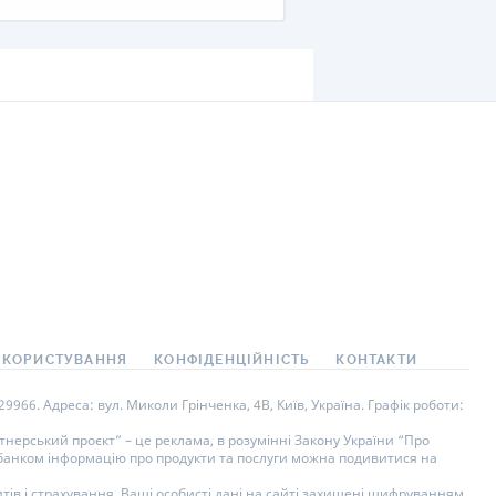
КИ ПО
ВАННЮ
ХОВІ ПОЛІСИ
І КОМПАНІЇ
 ПРО СТРАХОВІ
Ї
А І ОПЛАТА
И
 КОРИСТУВАННЯ
КОНФІДЕНЦІЙНІСТЬ
КОНТАКТИ
966. Адреса: вул. Миколи Грінченка, 4В, Київ, Україна. Графік роботи:
нерський проєкт” – це реклама, в розумінні Закону України “Про
у банком інформацію про продукти та послуги можна подивитися на
тів і страхування. Ваші особисті дані на сайті захищені шифруванням