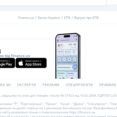
РЕЙТИНГ ДЕБЕТОВИХ
ПУТІВНИ
КАРТОК
СТРАХУ
Finance.ua
Банки України
ЄПБ
Відгуки про ЄПБ
ЩОМІСЯЧНИЙ ОГЛЯД
ВСІ СТРА
КЕШБЕКУ
СТРАХОВ
ПУТІВНИКИ ПО
БАНКІВСЬКИХ КАРТКАХ
ВІДГУКИ
КОМПАНІ
ок від Finance.ua
ДОСТАВК
КОНТАКТ
КА ШІ
ЕКСПЕРТИ
РЕКЛАМА
СПЕЦПРОЄКТИ
ПРАВИЛА
ідоцтво на знак для товарів і послуг № 37423 від 16.02.2004, ЄДРПОУ 22929
ками “Р”, “Партнерська”, “Промо”, “Акція”, “Думка”, “Спецпроєкт”, “Парт
ормація на даній сторінці не є рекламою банківських послуг. Верифікован
 сайту дозволено тільки з гіперпосиланням https://finance.ua.
озицій в каталогах, і не надаємо послуги кредитування, розміщення депози