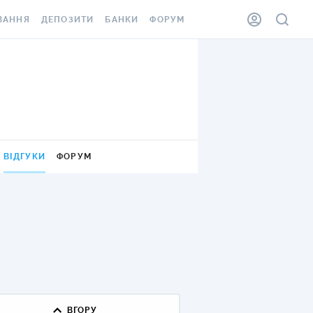
ВАННЯ
ДЕПОЗИТИ
БАНКИ
ФОРУМ
ІЛКА
ВСІ ДЕПОЗИТИ
ВСІ БАНКИ
АННЯ ЖИТЛА ВІД
ДЕПОЗИТИ В USD
ВІДГУКИ ПРО БАНКИ
 ШАХЕДІВ
ДЕПОЗИТИ В EUR
МІКРОФІНАНСОВІ
ХОВКА ЗА КОРДОН
ОРГАНІЗАЦІЇ
БОНУС ДО ДЕПОЗИТІВ
ВІДГУКИ ПРО МФО
ВІДГУКИ
ФОРУМ
УМОВИ АКЦІЇ
КАРТА
ПИТАННЯ ТА ВІДПОВІДІ
ННА ВІНЬЄТКА
ДЕПОЗИТНИЙ КАЛЬКУЛЯТОР
 СПІВРОБІТНИКІВ
ПУТІВНИКИ ПО
SSISTANCE
ЗАОЩАДЖЕННЯМ
АННЯ ВІД
Х ВИПАДКІВ
ВГОРУ