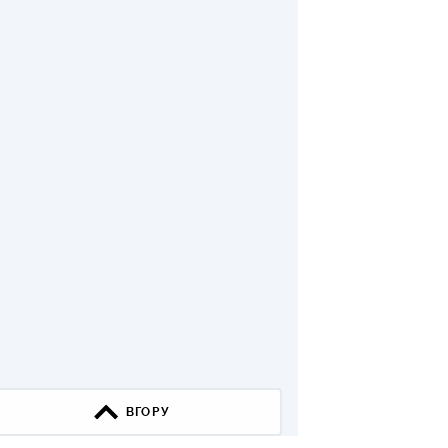
КИ ПО
ВАННЮ
ХОВІ ПОЛІСИ
І КОМПАНІЇ
 ПРО СТРАХОВІ
Ї
А І ОПЛАТА
И
ВГОРУ