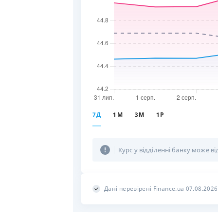
7Д
1М
3М
1Р
Курс у відділенні банку може ві
Дані перевірені Finance.ua 07.08.2026