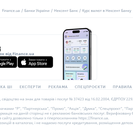
Finance.ua
Банки України
Нексент Банк
Курс валют в Нексент Банку
ок від Finance.ua
КА ШІ
ЕКСПЕРТИ
РЕКЛАМА
СПЕЦПРОЄКТИ
ПРАВИЛА
ідоцтво на знак для товарів і послуг № 37423 від 16.02.2004, ЄДРПОУ 22929
ками “Р”, “Партнерська”, “Промо”, “Акція”, “Думка”, “Спецпроєкт”, “Парт
ормація на даній сторінці не є рекламою банківських послуг. Верифікован
 сайту дозволено тільки з гіперпосиланням https://finance.ua.
озицій в каталогах, і не надаємо послуги кредитування, розміщення депози