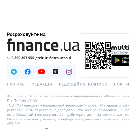
Розраховуйте на
Застосун
0 800 307 555
дзвінки безкоштовні
ПРО НАС
РЕДАКЦІЯ
РЕДАКЦІЙНА ПОЛІТИКА
ПОЛІТИ
© 2000–2026 Товариство з обмеженою відповідальністю «Файненс.юа», св
Пн–Пт 9:00–18:00.
ТОВ «Файненс.юа» – незалежний фінансовий портал. Матеріали з познач
рекламу”. За зміст реклами відповідальність несе рекламодавець. Інф
офіційному сайті відповідного банку. Використання матеріалів і даних з
Ми не беремо плату за послуги підбору та порівняння фінансових проп
AES-256.