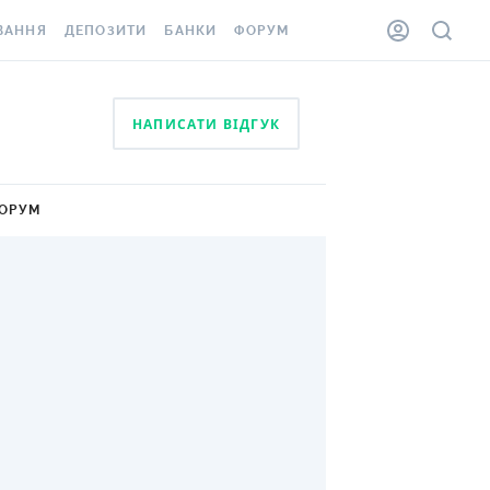
ВАННЯ
ДЕПОЗИТИ
БАНКИ
ФОРУМ
ІЛКА
ВСІ ДЕПОЗИТИ
ВСІ БАНКИ
НАПИСАТИ ВІДГУК
АННЯ ЖИТЛА ВІД
ДЕПОЗИТИ В USD
ВІДГУКИ ПРО БАНКИ
 ШАХЕДІВ
ДЕПОЗИТИ В EUR
МІКРОФІНАНСОВІ
ХОВКА ЗА КОРДОН
ОРГАНІЗАЦІЇ
ОРУМ
БОНУС ДО ДЕПОЗИТІВ
ВІДГУКИ ПРО МФО
УМОВИ АКЦІЇ
КАРТА
ПИТАННЯ ТА ВІДПОВІДІ
ННА ВІНЬЄТКА
ДЕПОЗИТНИЙ КАЛЬКУЛЯТОР
 СПІВРОБІТНИКІВ
ПУТІВНИКИ ПО
SSISTANCE
ЗАОЩАДЖЕННЯМ
АННЯ ВІД
Х ВИПАДКІВ