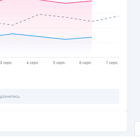
РЕЙТИНГ ДЕБЕТОВИХ
ПУТІВНИ
КАРТОК
СТРАХУ
ЩОМІСЯЧНИЙ ОГЛЯД
ВСІ СТРА
КЕШБЕКУ
СТРАХОВ
ПУТІВНИКИ ПО
БАНКІВСЬКИХ КАРТКАХ
ВІДГУКИ
КОМПАНІ
ДОСТАВК
КОНТАКТ
дрізнятись