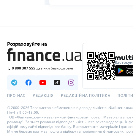
Розраховуйте на
Застосун
0 800 307 555
дзвінки безкоштовні
ПРО НАС
РЕДАКЦІЯ
РЕДАКЦІЙНА ПОЛІТИКА
ПОЛІТИ
© 2000–2026 Товариство з обмеженою відповідальністю «Файненс.юа», св
Пн–Пт 9:00–18:00.
ТОВ «Файненс.юа» – незалежний фінансовий портал. Матеріали з познач
рекламу”. За зміст реклами відповідальність несе рекламодавець. Інф
офіційному сайті відповідного банку. Використання матеріалів і даних з
Ми не беремо плату за послуги підбору та порівняння фінансових проп