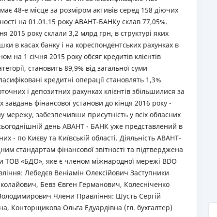
ймає 48-е місце за розміром активів серед 158 діючих
дності на 01.01.15 року АВАНТ-БАНКу склав 77,05%.
я 2015 року склали 3,2 млрд грн, в структурі яких
ишки в касах банку і на кореспондентських рахунках в
ом на 1 січня 2015 року обсяг кредитів клієнтів
категорії, становить 89,9% від загальної суми
класифіковані кредитні операції становлять 1,3%
точних і депозитних рахунках клієнтів збільшилися за
х завдань фінансової установи до кінця 2016 року -
ну мережу, забезпечивши присутність у всіх обласних
 сьогоднішній день АВАНТ - БАНК уже представлений в
з них - по Києву та Київській області. Діяльність АВАНТ-
ним стандартам фінансової звітності та підтверджена
ки ТОВ «БДО», яке є членом міжнародної мережі BDO
авління: Лебедєв Веніамін Олексійович Заступники
колайович, Бевз Євген Германович, Колесніченко
 Володимирович Члени Правління: Шусть Сергій
а, Конторщикова Ольга Едуардівна (гл. бухгалтер)