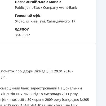
Назва англійською мовою
Public Joint-Stock Company Avant-Bank
РЕЙТИНГ ДЕБЕТОВИХ
ПУТІВНИ
КАРТОК
СТРАХУ
Головний офіс
04070, м. Київ, вул. Сагайдачного, 17
ЩОМІСЯЧНИЙ ОГЛЯД
ВСІ СТРА
КЕШБЕКУ
ЄДРПОУ
СТРАХОВ
36406512
ПУТІВНИКИ ПО
БАНКІВСЬКИХ КАРТКАХ
ВІДГУКИ
КОМПАНІ
ДОСТАВК
КОНТАКТ
початок процедури ліквідації. З 29.01.2016 -
цію.
комерційний банк, зареєстрований Національним
 Ліцензія НБУ №252 від 18 листопада 2011 року.
 фізичних осіб з 30 червня 2009 року (свідоцтво №205
ічня 2015 року АВАНТ-БАНК за класифікацією НБУ