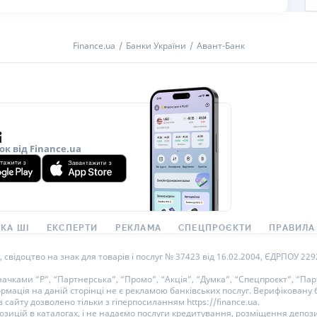
Finance.ua
Банки України
Авант-Банк
ок від Finance.ua
КА ШІ
ЕКСПЕРТИ
РЕКЛАМА
СПЕЦПРОЄКТИ
ПРАВИЛА
ідоцтво на знак для товарів і послуг № 37423 від 16.02.2004, ЄДРПОУ 22929
ками “Р”, “Партнерська”, “Промо”, “Акція”, “Думка”, “Спецпроєкт”, “Парт
ормація на даній сторінці не є рекламою банківських послуг. Верифікован
 сайту дозволено тільки з гіперпосиланням https://finance.ua.
озицій в каталогах, і не надаємо послуги кредитування, розміщення депози