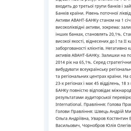
входить до третьої групи банків і за
Банків країни. Рівень поточної лікві
Активи АВАНТ-БАНКу станом на 1 січн
високоліквідні активи, зокрема: зал
інших банках, становлять 20,1%. Стан
високої якості, віднесених до I та II 
заборгованості клієнтів. Негативно 
активів АВАНТ-БАНКу. Залишки на по
2014 рік на 65,1%. Серед стратегічни
вибудувати всеукраїнську регіональ
та регіональних центрах країни. На
23-х регіонах і має 45 відділень, 18 
БАНКу повністю відповідає міжнарод
результатами аудиторської перевір
International. Правління: Голова Пр
Голови Правління: Швець Андрій Ми
Ольга Андріївна, Уваров Костянтин
Васильович, Чорнобров Юлія Олегівн