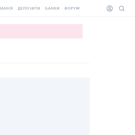
ВАННЯ
ДЕПОЗИТИ
БАНКИ
ФОРУМ
ІЛКА
ВСІ ДЕПОЗИТИ
ВСІ БАНКИ
АННЯ ЖИТЛА ВІД
ДЕПОЗИТИ В USD
ВІДГУКИ ПРО БАНКИ
 ШАХЕДІВ
ДЕПОЗИТИ В EUR
МІКРОФІНАНСОВІ
ХОВКА ЗА КОРДОН
ОРГАНІЗАЦІЇ
БОНУС ДО ДЕПОЗИТІВ
ВІДГУКИ ПРО МФО
УМОВИ АКЦІЇ
КАРТА
ПИТАННЯ ТА ВІДПОВІДІ
ННА ВІНЬЄТКА
ДЕПОЗИТНИЙ КАЛЬКУЛЯТОР
 СПІВРОБІТНИКІВ
ПУТІВНИКИ ПО
SSISTANCE
ЗАОЩАДЖЕННЯМ
АННЯ ВІД
Х ВИПАДКІВ