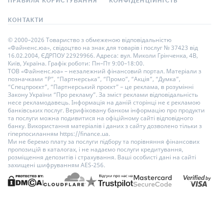
ПРАВИЛА КОРИСТУВАННЯ
КОНФІДЕНЦІЙНІСТЬ
КОНТАКТИ
© 2000–2026 Товариство з обмеженою відповідальністю
«Файненс.юа», свідоцтво на знак для товарів і послуг № 37423 від
16.02.2004, ЄДРПОУ 22929966. Адреса: вул. Миколи Грінченка, 4В,
Київ, Україна. Графік роботи: Пн–Пт 9:00–18:00.
ТОВ «Файненс.юа» – незалежний фінансовий портал. Матеріали з
позначками “Р”, “Партнерська”, “Промо”, “Акція”, “Думка”,
“Спецпроєкт”, “Партнерський проєкт” – це реклама, в розумінні
Закону України “Про рекламу”. За зміст реклами відповідальність
несе рекламодавець. Інформація на даній сторінці не є рекламою
банківських послуг. Верифіковану банком інформацію про продукти
та послуги можна подивитися на офіційному сайті відповідного
банку. Використання матеріалів і даних з сайту дозволено тільки з
гіперпосиланням https://finance.ua.
Ми не беремо плату за послуги підбору та порівняння фінансових
пропозицій в каталогах, і не надаємо послуги кредитування,
розміщення депозитів і страхування. Ваші особисті дані на сайті
захищені шифруванням AES-256.