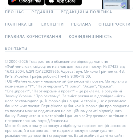
ПРО НАС
РЕДАКЦІЯ
РЕДАКЦІЙНА ПОЛІТИКА
ПОЛІТИКА ШІ
ЕКСПЕРТИ
РЕКЛАМА
СПЕЦПРОЄКТИ
ПРАВИЛА КОРИСТУВАННЯ
КОНФІДЕНЦІЙНІСТЬ
КОНТАКТИ
© 2000–2026 Товариство з обмеженою відповідальністю
«Файненс.юа», свідоцтво на знак для товарів і послуг № 37423 від
16.02.2004, ЄДРПОУ 22929966. Адреса: вул. Миколи Грінченка, 4В,
Київ, Україна. Графік роботи: Пн–Пт 9:00–18:00.
ТОВ «Файненс.юа» – незалежний фінансовий портал. Матеріали з
позначками “Р”, “Партнерська”, “Промо”, “Акція”, “Думка”,
“Спецпроєкт”, “Партнерський проєкт” – це реклама, в розумінні
Закону України “Про рекламу”. За зміст реклами відповідальність
несе рекламодавець. Інформація на даній сторінці не є рекламою
банківських послуг. Верифіковану банком інформацію про продукти
та послуги можна подивитися на офіційному сайті відповідного
банку. Використання матеріалів і даних з сайту дозволено тільки з
гіперпосиланням https://finance.ua.
Ми не беремо плату за послуги підбору та порівняння фінансових
пропозицій в каталогах, і не надаємо послуги кредитування,
розміщення депозитів і страхування. Ваші особисті дані на сайті