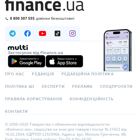
0 800 307 555
дзвінки безкоштовні
Застосунок від Finance.ua
ПРО НАС
РЕДАКЦІЯ
РЕДАКЦІЙНА ПОЛІТИКА
ПОЛІТИКА ШІ
ЕКСПЕРТИ
РЕКЛАМА
СПЕЦПРОЄКТИ
ПРАВИЛА КОРИСТУВАННЯ
КОНФІДЕНЦІЙНІСТЬ
КОНТАКТИ
© 2000–2026 Товариство з обмеженою відповідальністю
«Файненс.юа», свідоцтво на знак для товарів і послуг № 37423 від
16.02.2004, ЄДРПОУ 22929966. Адреса: вул. Миколи Грінченка, 4В,
Київ, Україна. Графік роботи: Пн–Пт 9:00–18:00.