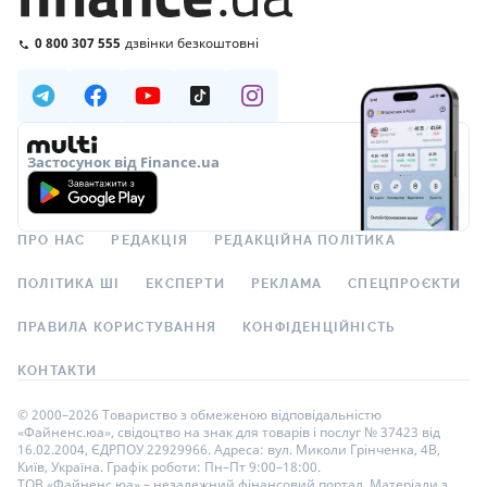
0 800 307 555
дзвінки безкоштовні
Застосунок від Finance.ua
ПРО НАС
РЕДАКЦІЯ
РЕДАКЦІЙНА ПОЛІТИКА
ПОЛІТИКА ШІ
ЕКСПЕРТИ
РЕКЛАМА
СПЕЦПРОЄКТИ
ПРАВИЛА КОРИСТУВАННЯ
КОНФІДЕНЦІЙНІСТЬ
КОНТАКТИ
© 2000–2026 Товариство з обмеженою відповідальністю
«Файненс.юа», свідоцтво на знак для товарів і послуг № 37423 від
16.02.2004, ЄДРПОУ 22929966. Адреса: вул. Миколи Грінченка, 4В,
Київ, Україна. Графік роботи: Пн–Пт 9:00–18:00.
ТОВ «Файненс.юа» – незалежний фінансовий портал. Матеріали з