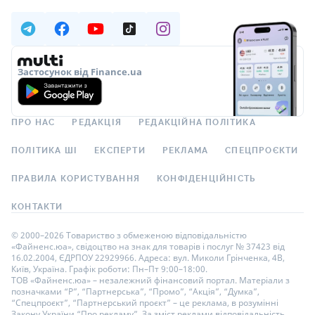
Застосунок від Finance.ua
ПРО НАС
РЕДАКЦІЯ
РЕДАКЦІЙНА ПОЛІТИКА
ПОЛІТИКА ШІ
ЕКСПЕРТИ
РЕКЛАМА
СПЕЦПРОЄКТИ
ПРАВИЛА КОРИСТУВАННЯ
КОНФІДЕНЦІЙНІСТЬ
КОНТАКТИ
© 2000–2026 Товариство з обмеженою відповідальністю
«Файненс.юа», свідоцтво на знак для товарів і послуг № 37423 від
16.02.2004, ЄДРПОУ 22929966. Адреса: вул. Миколи Грінченка, 4В,
Київ, Україна. Графік роботи: Пн–Пт 9:00–18:00.
ТОВ «Файненс.юа» – незалежний фінансовий портал. Матеріали з
позначками “Р”, “Партнерська”, “Промо”, “Акція”, “Думка”,
“Спецпроєкт”, “Партнерський проєкт” – це реклама, в розумінні
Закону України “Про рекламу”. За зміст реклами відповідальність