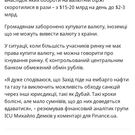
внаслідок яких обороти на валютній біржі
скоротилися в рази – з $15-20 млрд на день до $2-3
млрд.
Громадянам заборонено купувати валюту, іноземці
що не можуть вивести валюту з країни.
У ситуації, коли більшість учасників ринку не має
права купити валюту, не можна говорити про
існування ринку. Є контрольований центральним
банком обмежений обмін рублів.
«Я дуже сподіваюся, що Захід піде на ембарго нафти
та газу та виключить можливість обходу санкцій
через інші юрисдикції, такі як Дубай. Такі кроки
болісні, але мало сумнівів, що до них доведеться
вдаватися», – резюмував фінансовий аналітик групи
ICU Михайло Демків у коментарі для Finance.ua.