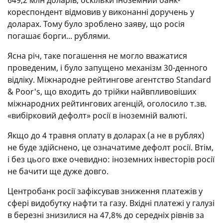
649,2 млн доларів, оскільки іноземний банк-
кореспондент відмовив у виконанні доручень у
доларах. Тому було зроблено заяву, що росія
погашає борги... рублями.
Ясна річ, таке погашення не могло вважатися
проведеним, і було запущено механізм 30-денного
відліку. Міжнародне рейтингове агентство Standard
& Poor's, що входить до трійки найвпливовіших
міжнародних рейтингових агенцій, оголосило т.зв.
«вибірковий дефолт» росії в іноземній валюті.
Якщо до 4 травня оплату в доларах (а не в рублях)
не буде здійснено, це означатиме дефолт росії. Втім,
і без цього вже очевидно: іноземних інвесторів росії
не бачити ще дуже довго.
Центробанк росії зафіксував зниження платежів у
сфері видобутку нафти та газу. Вхідні платежі у галузі
в березні знизилися на 47,8% до середніх рівнів за