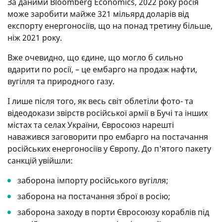
За даними Bloomberg Economics, 2022 року росія
може заробити майже 321 мільярд доларів від
експорту енергоносіїв, що на понад третину більше,
ніж 2021 року.
Вже очевидно, що єдине, що могло б сильно
вдарити по росії, – це ембарго на продаж нафти,
вугілля та природного газу.
І лише після того, як весь світ облетіли фото- та
відеодокази звірств російської армії в Бучі та інших
містах та селах України, Євросоюз нарешті
наважився заговорити про ембарго на постачання
російських енергоносіїв у Європу. До п'ятого пакету
санкцій увійшли:
заборона імпорту російського вугілля;
заборона на постачання зброї в росію;
заборона заходу в порти Євросоюзу кораблів під