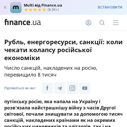
Multi від Finance.ua
ВСТАНОВИТИ
(8,9K+)
Рубль, енергоресурси, санкції: коли
чекати колапсу російської
економіки
Число санкцій, накладених на росію,
перевищило 8 тисяч
Підпишіться на нас:
путінську росію, яка напала на Україну і
розв'язала найстрашнішу війну з часів Другої
світової, почали знищувати за допомогою тисяч
санкцій, накладених країнами як на окремих
російських чиновників та олігархів, так і на