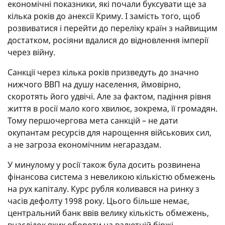
економічні показники, які почали буксувати ще за
кілька років до анексії Криму. І замість того, щоб
розвиватися і перейти до переліку країн з найвищим
достатком, росіяни вдалися до відновлення імперії
через війну.
Санкції через кілька років призведуть до значно
нижчого ВВП на душу населення, ймовірно,
скоротять його удвічі. Але за фактом, падіння рівня
життя в росії мало кого хвилює, зокрема, її громадян.
Тому першочергова мета санкцій – не дати
окупантам ресурсів для нарощення військових сил,
а не загроза економічним негараздам.
У минулому у росії також була досить розвинена
фінансова система з невеликою кількістю обмежень
на рух капіталу. Курс рубля коливався на ринку з
часів дефолту 1998 року. Цього більше немає,
центральний банк ввів велику кількість обмежень,