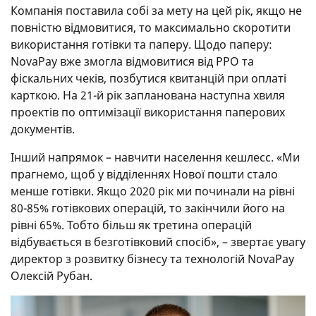
Компанія поставила собі за мету на цей рік, якщо не
повністю відмовитися, то максимально скоротити
використання готівки та паперу. Щодо паперу:
NovaPay вже змогла відмовитися від РРО та
фіскальних чеків, позбутися квитанцій при оплаті
карткою. На 21-й рік запланована наступна хвиля
проектів по оптимізації використання паперових
документів.
Інший напрямок – навчити населення кешлесс. «Ми
прагнемо, щоб у відділеннях Нової пошти стало
менше готівки. Якщо 2020 рік ми починали на рівні
80-85% готівкових операцій, то закінчили його на
рівні 65%. Тобто більш як третина операцій
відбувається в безготівковий спосіб», – звертає увагу
директор з розвитку бізнесу та технологій NovaPay
Олексій Рубан.