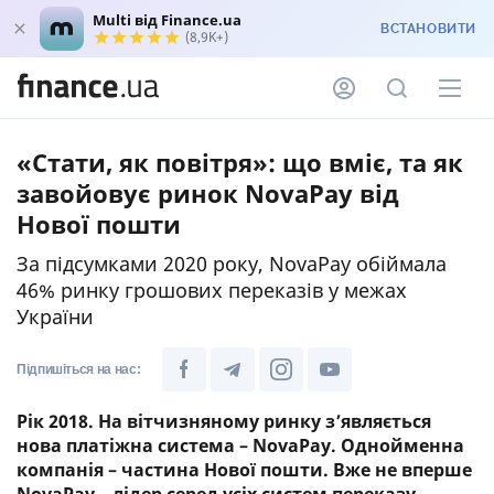
Multi від Finance.ua
ВСТАНОВИТИ
(8,9K+)
«Стати, як повітря»: що вміє, та як
завойовує ринок NovaPay від
Нової пошти
За підсумками 2020 року, NovaPay обіймала
46% ринку грошових переказів у межах
України
Підпишіться на нас:
Рік 2018. На вітчизняному ринку з’являється
нова платіжна система – NovaPay. Однойменна
компанія – частина Нової пошти. Вже не вперше