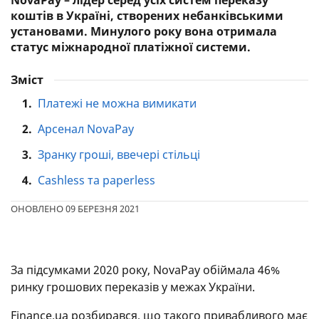
NovaPay – лідер серед усіх систем переказу
коштів в Україні, створених небанківськими
установами. Минулого року вона отримала
статус міжнародної платіжної системи.
Зміст
1.
Платежі не можна вимикати
2.
Арсенал NovaPay
3.
Зранку гроші, ввечері стільці
4.
Cashless та paperless
ОНОВЛЕНО 09 БЕРЕЗНЯ 2021
За підсумками 2020 року, NovaPay обіймала 46%
ринку грошових переказів у межах України.
Finance.ua розбирався, що такого привабливого має