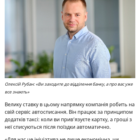
Олексій Рубан: «Ви заходите до відділення банку, а про вас уже
все знають»
Велику ставку в цьому напрямку компанія робить на
свій сервіс автосписання. Він працює за принципом
додатків таксі: коли ви прив’язуєте картку, а гроші з
неї списуються після поїздки автоматично.
«Для нас це ініціатива не лише економічна, чи