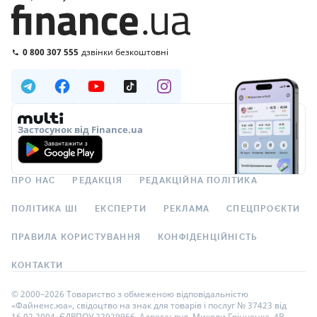
0 800 307 555
дзвінки безкоштовні
Застосунок від Finance.ua
ПРО НАС
РЕДАКЦІЯ
РЕДАКЦІЙНА ПОЛІТИКА
ПОЛІТИКА ШІ
ЕКСПЕРТИ
РЕКЛАМА
СПЕЦПРОЄКТИ
ПРАВИЛА КОРИСТУВАННЯ
КОНФІДЕНЦІЙНІСТЬ
КОНТАКТИ
© 2000–2026 Товариство з обмеженою відповідальністю
«Файненс.юа», свідоцтво на знак для товарів і послуг № 37423 від
16.02.2004, ЄДРПОУ 22929966. Адреса: вул. Миколи Грінченка, 4В,