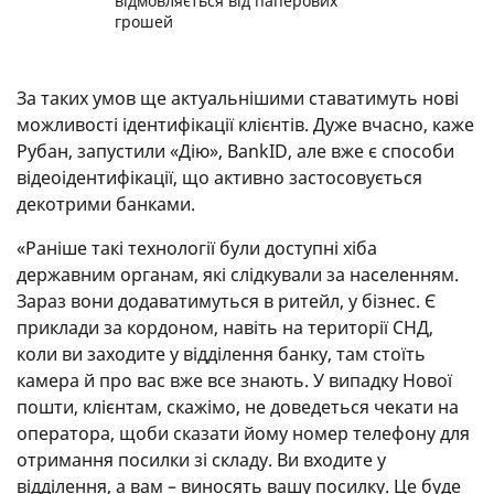
відмовляється від паперових
грошей
За таких умов ще актуальнішими ставатимуть нові
можливості ідентифікації клієнтів. Дуже вчасно, каже
Рубан, запустили «Дію», BankID, але вже є способи
відеоідентифікації, що активно застосовується
декотрими банками.
«Раніше такі технології були доступні хіба
державним органам, які слідкували за населенням.
Зараз вони додаватимуться в ритейл, у бізнес. Є
приклади за кордоном, навіть на території СНД,
коли ви заходите у відділення банку, там стоїть
камера й про вас вже все знають. У випадку Нової
пошти, клієнтам, скажімо, не доведеться чекати на
оператора, щоби сказати йому номер телефону для
отримання посилки зі складу. Ви входите у
відділення, а вам – виносять вашу посилку. Це буде