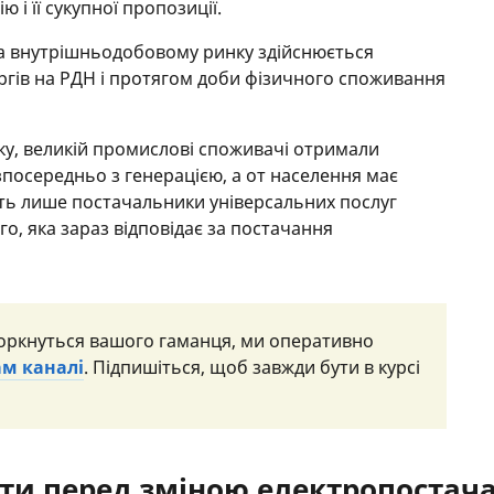
 і її сукупної пропозиції.
на внутрішньодобовому ринку здійснюється
ргів на РДН і протягом доби фізичного споживання
ку, великій промислові споживачі отримали
посередньо з генерацією, а от населення має
ь лише постачальники універсальних послуг
о, яка зараз відповідає за постачання
 торкнуться вашого гаманця, ми оперативно
ам каналі
. Підпишіться, щоб завжди бути в курсі
ти перед зміною електропостач