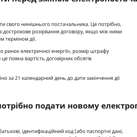
и свого нинішнього постачальника. Це потрібно,
а дострокове розірвання договору, якщо між ними
м терміном дії.
о ринок електричної енергії», розмір штрафу
 це повна вартість договірних обсягів
но за 21 календарний день до дати закінчення дії
потрібно подати новому електр
 батькові, ідентифікаційний код (або паспортні дані,