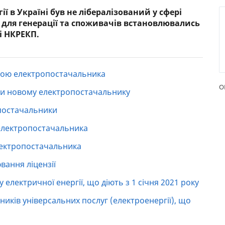
ії в Україні був не лібералізований у сфері
РЕЙТИНГ ДЕБЕТОВИХ
ПУТІВН
 для генерації та споживачів встановлювались
КАРТОК
СТРАХУ
і НКРЕКП.
ЩОМІСЯЧНИЙ ОГЛЯД
ВСІ СТР
КЕШБЕКУ
СТРАХОВ
ною електропостачальника
ПУТІВНИКИ ПО
БАНКІВСЬКИХ КАРТКАХ
ВІДГУКИ
О
ти новому електропостачальнику
КОМПАН
постачальники
ДОСТАВК
 електропостачальника
КОНТАК
лектропостачальника
ювання ліцензії
 електричної енергії, що діють з 1 січня 2021 року
иків універсальних послуг (електроенергії), що