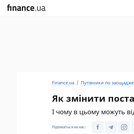
Finance.ua
Путівники по заощадж
Як змінити поста
І чому в цьому можуть в
Підпишіться на нас: