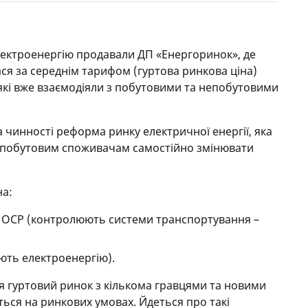
лектроенергію продавали ДП «Енергоринок», де
ся за середнім тарифом (гуртова ринкова ціна)
які вже взаємодіяли з побутовими та непобутовими
ла чинності реформа ринку електричної енергії, яка
епобутовим споживачам самостійно змінювати
на:
– ОСР (контролюють системи транспортування –
ють електроенергію).
я гуртовий ринок з кількома гравцями та новими
ться на ринкових умовах. Йдеться про такі