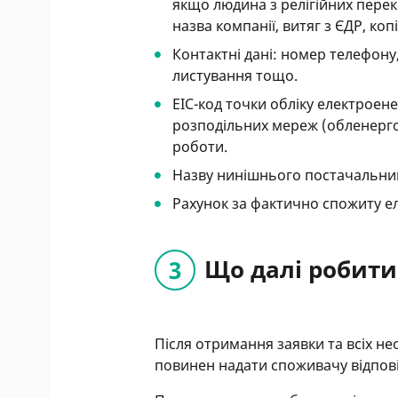
якщо людина з релігійних перек
назва компанії, витяг з ЄДР, коп
Контактні дані: номер телефону
листування тощо.
ЕІС-код точки обліку електроен
розподільних мереж (обленерго).
роботи.
Назву нинішнього постачальни
Рахунок за фактично спожиту е
Що далі робит
Після отримання заявки та всіх н
повинен надати споживачу відпов