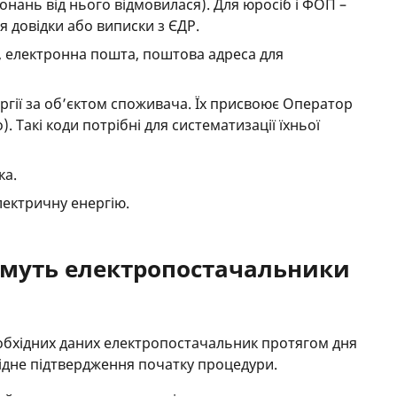
онань від нього відмовилася). Для юросіб і ФОП –
ія довідки або виписки з ЄДР.
, електронна пошта, поштова адреса для
ергії за об’єктом споживача. Їх присвоює Оператор
 Такі коди потрібні для систематизації їхньої
ка.
лектричну енергію.
имуть електропостачальники
еобхідних даних електропостачальник протягом дня
ідне підтвердження початку процедури.