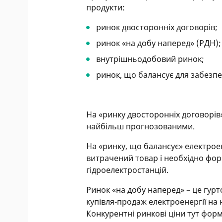
продукти:
ринок двосторонніх договорів;
ринок «на добу наперед» (РДН);
внутрішньодобовий ринок;
ринок, що балансує для забезпе
На «ринку двосторонніх договорів»
найбільш прогнозованими.
На «ринку, що балансує» електро
витрачений товар і необхідно фор
гідроелектростанцій.
Ринок «на добу наперед» – це гурт
купівля-продаж електроенергії на 
Конкурентні ринкові ціни тут фор