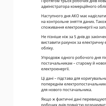
Протягом трьох робочих днів нови
адміністратора комерційного облі
Наступного дня АКО має надіслати
на контрольне зняття даних. Так
споживання електроенергії на зап
Не пізніше ніж за 5 днів до закін
виставити рахунок за електричну 
обліку.
Упродовж одного робочого дня пі
постачальникам – старому й новом
електроенергії.
Ці дані – підстава для коригуваль
попереднім електропостачальник
для нового постачальника.
Якщо ж фактичні дані перевищуют
робочих днів повністю розрахува