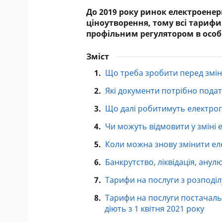
До 2019 року ринок електроенерг
ціноутворення, тому всі тарифи
профільним регулятором в особ
Зміст
1.
Що треба зробити перед змі
2.
Які документи потрібно пода
3.
Що далі робитимуть електро
4.
Чи можуть відмовити у зміні
5.
Коли можна знову змінити е
6.
Банкрутство, ліквідація, анул
7.
Тарифи на послуги з розподілу
8.
Тарифи на послуги постачальн
діють з 1 квітня 2021 року