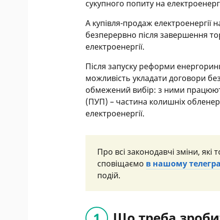
сукупного попиту на електроенергію
А купівля-продаж електроенергії 
безперервно після завершення то
електроенергії.
Після запуску реформи енергорин
можливість укладати договори без
обмежений вибір: з ними працюют
(ПУП) – частина колишніх обленерг
електроенергії.
Про всі законодавчі зміни, які
сповіщаємо
в нашому телегр
подій.
Що треба зроби