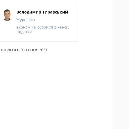
ИКИ ПО
Володимир Тиравський
ВАННЮ
Журналіст
АХОВІ ПОЛІСИ
економіка, особисті фінанси,
податки
І КОМПАНІЇ
 ПРО СТРАХОВІ
НОВЛЕНО 19 СЕРПНЯ 2021
ІЇ
А І ОПЛАТА
ТИ