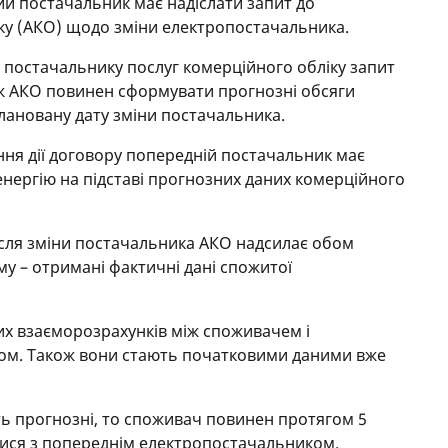
й постачальник має надіслати запит до
ку (АКО) щодо зміни електропостачальника.
 постачальнику послуг комерційного обліку запит
ож АКО повинен сформувати прогнозні обсяги
лановану дату зміни постачальника.
чення дії договору попередній постачальник має
енергію на підставі прогнозних даних комерційного
сля зміни постачальника АКО надсилає обом
у – отримані фактичні дані спожитої
них взаєморозрахунків між споживачем і
ом. Також вони стають початковими даними вже
ь прогнозні, то споживач повинен протягом 5
тися з попереднім електропостачальником.