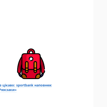
е цікаво: sportbank наповнює
Рюкзаки»