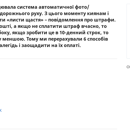
рацювала система автоматичної фото/
РЕЙТИНГ ДЕБЕТОВИХ
ПУТІВН
 дорожнього руху. З цього моменту киянам і
КАРТОК
СТРАХУ
ти «листи щастя» – повідомлення про штрафи.
пошті, а якщо не сплатити штраф вчасно, то
ЩОМІСЯЧНИЙ ОГЛЯД
ВСІ СТР
боку, якщо зробити це в 10-денний строк, то
КЕШБЕКУ
у меншою. Тому ми перерахували 6 способів
СТРАХОВ
ПУТІВНИКИ ПО
легідь і заощадити на їх оплаті.
БАНКІВСЬКИХ КАРТКАХ
ВІДГУКИ
КОМПАН
О
ДОСТАВК
КОНТАК
k