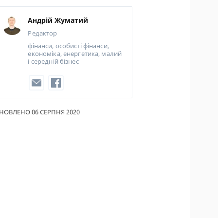
ИКИ ПО
Андрій Жуматий
ВАННЮ
Редактор
АХОВІ ПОЛІСИ
фінанси, особисті фінанси,
економіка, енергетика, малий
і середній бізнес
І КОМПАНІЇ
 ПРО СТРАХОВІ
ІЇ
НОВЛЕНО 06 СЕРПНЯ 2020
А І ОПЛАТА
ТИ