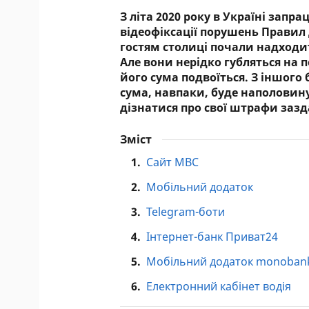
З літа 2020 року в Україні зап
відеофіксації порушень Правил
гостям столиці почали надходи
Але вони нерідко губляться на 
його сума подвоїться. З іншого 
сума, навпаки, буде наполовин
дізнатися про свої штрафи зазда
Зміст
1.
Сайт МВС
2.
Мобільний додаток
3.
Telegram-боти
4.
Інтернет-банк Приват24
5.
Мобільний додаток monoban
6.
Електронний кабінет водія