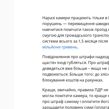
Наразі камери працюють тільки в К
порушень — перевищення швидкості
навчитися помічати також проїзд на
смугою для громадського транспор
системи всього за 1,5 місяця післ
мільйони гривень
.
Повідомлення про штрафи надходя
щастя» іноді губляться. Про штраф
доведеться вже більше – якщо не з
подвоюється. Більше того: до злі
блокування коштів на рахунках.
Краще, звичайно, правила ПДР не 
могла помітити камера, то краще н
про штраф самому і оплатити його
заощадити половину суми (оплата в