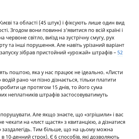
иєві та області (45 штук) і фіксують лише один вид
. Згодом вони повинні з'явитися по всій країні і
 червоне світло, виїзд на зустрічну смугу, рух
ту та інші порушення. Але навіть урізаний варіант
я запуску зібрав пристойний «урожай» штрафів –
52
ть поштою, яка у нас працює не ідеально. «Листи
 водій рано чи пізно дізнається, тільки платити
робити це протягом 15 днів, то його сума
сних неплатників штрафів застосовуватимуть
порушувати. Але якщо знаєте, що «згрішили» і вас
е чекати на «лист щастя» з квитанцією, а дізнатися
 заздалегідь. Тим більше, що на цьому можна
 10-денний строк). Є 6 способів, які дозволяють