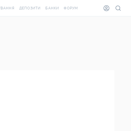
УВАННЯ
ДЕПОЗИТИ
БАНКИ
ФОРУМ
ВІЛКА
ВСІ ДЕПОЗИТИ
ВСІ БАНКИ
ВАННЯ ЖИТЛА ВІД
ДЕПОЗИТИ В USD
ВІДГУКИ ПРО БАНКИ
А ШАХЕДІВ
ДЕПОЗИТИ В EUR
МІКРОФІНАНСОВІ
АХОВКА ЗА КОРДОН
ОРГАНІЗАЦІЇ
БОНУС ДО ДЕПОЗИТІВ
ВІДГУКИ ПРО МФО
УМОВИ АКЦІЇ
КАРТА
ПИТАННЯ ТА ВІДПОВІДІ
ОННА ВІНЬЄТКА
ДЕПОЗИТНИЙ КАЛЬКУЛЯТОР
Я СПІВРОБІТНИКІВ
ПУТІВНИКИ ПО
ASSISTANCE
ЗАОЩАДЖЕННЯМ
ВАННЯ ВІД
ИХ ВИПАДКІВ