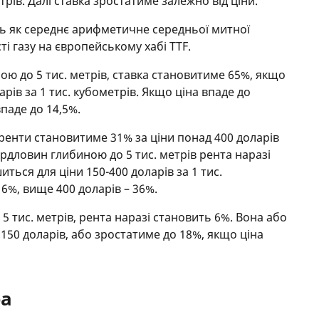
етрів. Далі ставка зростатиме залежно від ціни.
ь як середнє арифметичне середньої митної
ті газу на європейському хабі TTF.
ою до 5 тис. метрів, ставка становитиме 65%, якщо
рів за 1 тис. кубометрів. Якщо ціна впаде до
впаде до 14,5%.
ренти становитиме 31% за ціни понад 400 доларів
вердловин глибиною до 5 тис. метрів рента наразі
ться для ціни 150-400 доларів за 1 тис.
 6%, вище 400 доларів – 36%.
 тис. метрів, рента наразі становить 6%. Вона або
150 доларів, або зростатиме до 18%, якщо ціна
ра