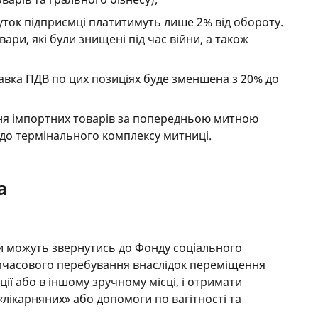
уток підприємці платитимуть лише 2% від обороту.
ари, які були знищені під час війни, а також
тавка ПДВ по цих позиціях буде зменшена з 20% до
я імпортних товарів за попередньою митною
 до термінального комплексу митниці.
а
ки можуть звернутись до Фонду соціального
имчасового перебування внаслідок переміщення
ації або в іншому зручному місці, і отримати
«лікарняних» або допомоги по вагітності та