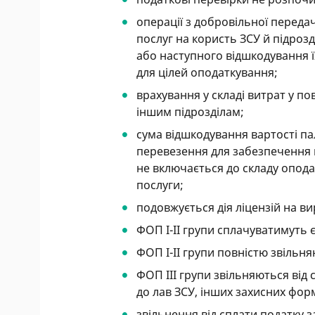
операції з добровільної передач
послуг на користь ЗСУ й підроз
або наступного відшкодування ї
для цілей оподаткування;
врахування у складі витрат у по
іншим підрозділам;
сума відшкодування вартості па
перевезення для забезпечення п
не включається до складу опода
послуги;
подовжується дія ліцензій на в
ФОП І-ІІ групи сплачуватимуть 
ФОП І-ІІ групи повністю звільня
ФОП III групи звільняються від
до лав ЗСУ, інших захисних фо
звільнення від сплати податку 