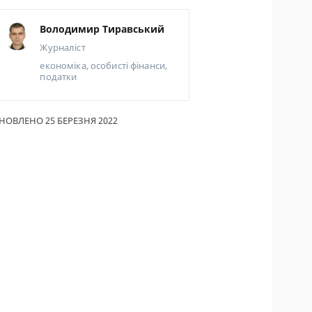
ИКИ ПО
Володимир Тиравський
ВАННЮ
Журналіст
АХОВІ ПОЛІСИ
економіка, особисті фінанси,
податки
І КОМПАНІЇ
 ПРО СТРАХОВІ
НОВЛЕНО 25 БЕРЕЗНЯ 2022
ІЇ
А І ОПЛАТА
ТИ