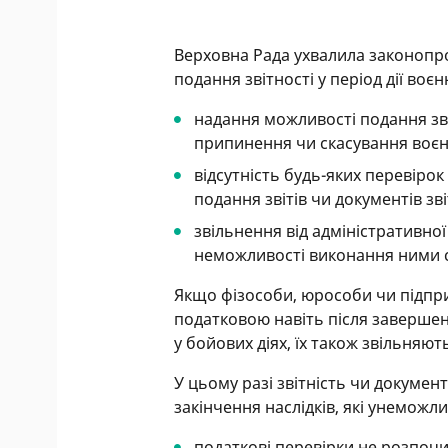
Верховна Рада ухвалила законопр
подання звітності у період дії воє
надання можливості подання звіт
припинення чи скасування воєн
відсутність будь-яких перевіро
подання звітів чи документів зв
звільнення від адміністративної
неможливості виконання ними св
Якщо фізособи, юрособи чи підпри
податковою навіть після завершен
у бойових діях, їх також звільняють
У цьому разі звітність чи докумен
закінчення наслідків, які унеможл
податкові перевірки не розпоч