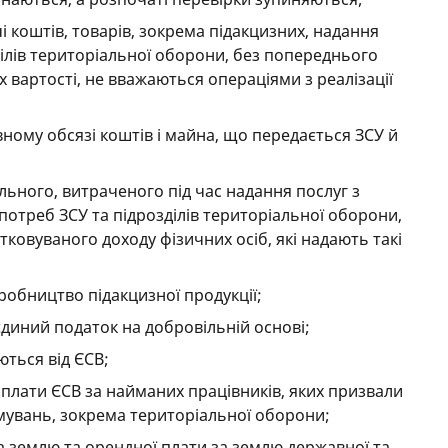
і коштів, товарів, зокрема підакцизних, надання
ділів територіальної оборони, без попереднього
х вартості, не вважаються операціями з реалізації
вному обсязі коштів і майна, що передається ЗСУ й
льного, витраченого під час надання послуг з
отреб ЗСУ та підрозділів територіальної оборони,
тковуваного доходу фізичних осіб, які надають такі
иробництво підакцизної продукції;
єдиний податок на добровільній основі;
ються від ЄСВ;
 сплати ЄСВ за найманих працівників, яких призвали
рмувань, зокрема територіальної оборони;
за землю та орендної плати за землю державної та