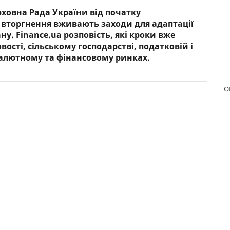
ерховна Рада України від початку
РЕЙТИНГ ДЕБЕТОВИХ
ПУТІВН
 вторгнення вживають заходи для адаптації
КАРТОК
СТРАХУ
у. Finance.ua розповість, які кроки вже
ості, сільському господарстві, податковій і
ЩОМІСЯЧНИЙ ОГЛЯД
ВСІ СТР
 валютному та фінансовому ринках.
КЕШБЕКУ
СТРАХОВ
ПУТІВНИКИ ПО
БАНКІВСЬКИХ КАРТКАХ
ВІДГУКИ
О
КОМПАН
ДОСТАВК
КОНТАК