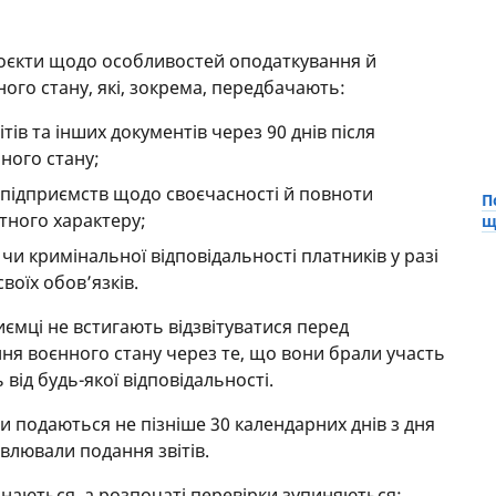
оєкти щодо особливостей оподаткування й
нного стану, які, зокрема, передбачають:
ів та інших документів через 90 днів після
ного стану;
к підприємств щодо своєчасності й повноти
П
ітного характеру;
щ
 чи кримінальної відповідальності платників у разі
оїх обов’язків.
ємці не встигають відзвітуватися перед
ня воєнного стану через те, що вони брали участь
 від будь-якої відповідальності.
ти подаються не пізніше 30 календарних днів з дня
ивлювали подання звітів.
инаються, а розпочаті перевірки зупиняються;