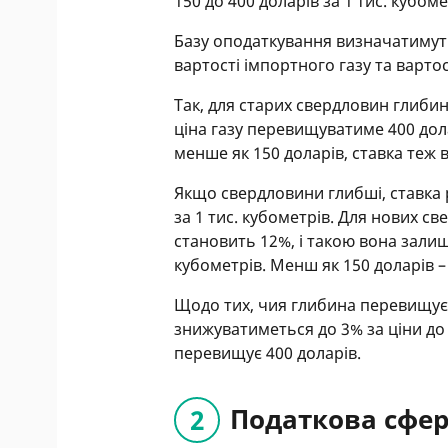
150 до 400 доларів за 1 тис. кубом
Базу оподаткування визначатимут
вартості імпортного газу та вартос
Так, для старих свердловин глибин
ціна газу перевищуватиме 400 дола
менше як 150 доларів, ставка теж 
Якщо свердловини глибші, ставка 
за 1 тис. кубометрів. Для нових с
становить 12%, і такою вона залиши
кубометрів. Менш як 150 доларів –
Щодо тих, чия глибина перевищує 5
знижуватиметься до 3% за ціни до 
перевищує 400 доларів.
Податкова сфе