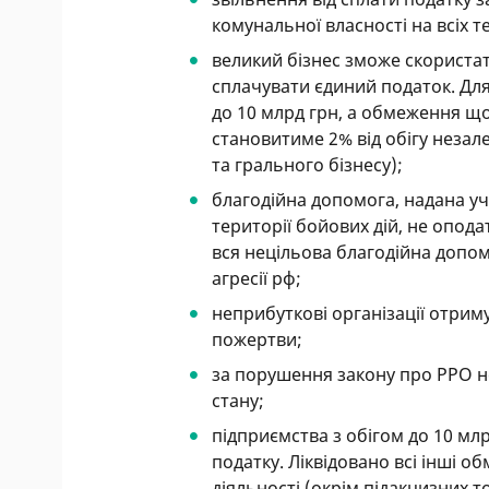
комунальної власності на всіх те
великий бізнес зможе скорист
сплачувати єдиний податок. Для
до 10 млрд грн, а обмеження що
становитиме 2% від обігу незале
та грального бізнесу);
благодійна допомога, надана уч
території бойових дій, не опо
вся нецільова благодійна допом
агресії рф;
неприбуткові організації отрим
пожертви;
за порушення закону про РРО 
стану;
підприємства з обігом до 10 мл
податку. Ліквідовано всі інші о
діяльності (окрім підакцизних т