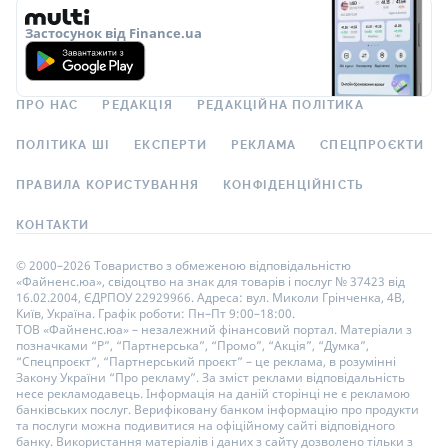
Застосунок від Finance.ua
ПРО НАС
РЕДАКЦІЯ
РЕДАКЦІЙНА ПОЛІТИКА
ПОЛІТИКА ШІ
ЕКСПЕРТИ
РЕКЛАМА
СПЕЦПРОЄКТИ
ПРАВИЛА КОРИСТУВАННЯ
КОНФІДЕНЦІЙНІСТЬ
КОНТАКТИ
© 2000–2026 Товариство з обмеженою відповідальністю
«Файненс.юа», свідоцтво на знак для товарів і послуг № 37423 від
16.02.2004, ЄДРПОУ 22929966. Адреса: вул. Миколи Грінченка, 4В,
Київ, Україна. Графік роботи: Пн–Пт 9:00–18:00.
ТОВ «Файненс.юа» – незалежний фінансовий портал. Матеріали з
позначками “Р”, “Партнерська”, “Промо”, “Акція”, “Думка”,
“Спецпроєкт”, “Партнерський проєкт” – це реклама, в розумінні
Закону України “Про рекламу”. За зміст реклами відповідальність
несе рекламодавець. Інформація на даній сторінці не є рекламою
банківських послуг. Верифіковану банком інформацію про продукти
та послуги можна подивитися на офіційному сайті відповідного
банку. Використання матеріалів і даних з сайту дозволено тільки з