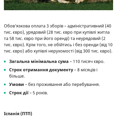
Обов'язкова оплата 3 зборів – адміністративний (40
тис. євро), урядовий (28 тис. євро при купівлі житла
та 58 тис. євро при його оренді) та неурядовий (2
тис. євро). Крім того, не обійтись і без оренди (від 10
тис. євро) або купівлі нерухомості (від 300 тис. євро).
Загальна мінімальна сума
– 110 тисяч євро.
Строк отримання документу
– 8 місяців і
більше.
Умови
– без проживання або перебування.
Строк дії
– 5 років.
Іспанія (ПТП)