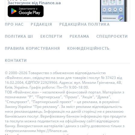
Застосунок від Finance.ua
ПРО НАС
РЕДАКЦІЯ
РЕДАКЦІЙНА ПОЛІТИКА
ПОЛІТИКА ШІ
ЕКСПЕРТИ
РЕКЛАМА
СПЕЦПРОЄКТИ
ПРАВИЛА КОРИСТУВАННЯ
КОНФІДЕНЦІЙНІСТЬ
КОНТАКТИ
© 2000–2026 Товариство з обмеженою відповідальністю
«Файненс.юа», свідоцтво на знак для товарів і послуг № 37423 від
16.02.2004, ЄДРПОУ 22929966. Адреса: вул. Миколи Грінченка, 4В,
Київ, Україна. Графік роботи: Пн–Пт 9:00–18:00.
ТОВ «Файненс.юа» – незалежний фінансовий портал. Матеріали з
позначками “Р”, “Партнерська”, “Промо”, “Акція”, “Думка”,
“Спецпроєкт”, “Партнерський проєкт” – це реклама, в розумінні
Закону України “Про рекламу”. За зміст реклами відповідальність
несе рекламодавець. Інформація на даній сторінці не є рекламою
банківських послуг. Верифіковану банком інформацію про продукти
та послуги можна подивитися на офіційному сайті відповідного
банку. Використання матеріалів і даних з сайту дозволено тільки з
гіперпосиланням https://finance.ua.