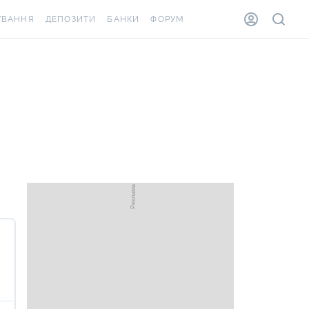
УВАННЯ
ДЕПОЗИТИ
БАНКИ
ФОРУМ
ВІЛКА
ВСІ ДЕПОЗИТИ
ВСІ БАНКИ
ВАННЯ ЖИТЛА ВІД
ДЕПОЗИТИ В USD
ВІДГУКИ ПРО БАНКИ
А ШАХЕДІВ
ДЕПОЗИТИ В EUR
МІКРОФІНАНСОВІ
АХОВКА ЗА КОРДОН
ОРГАНІЗАЦІЇ
БОНУС ДО ДЕПОЗИТІВ
ВІДГУКИ ПРО МФО
УМОВИ АКЦІЇ
КАРТА
ПИТАННЯ ТА ВІДПОВІДІ
ОННА ВІНЬЄТКА
ДЕПОЗИТНИЙ КАЛЬКУЛЯТОР
Я СПІВРОБІТНИКІВ
ПУТІВНИКИ ПО
ASSISTANCE
ЗАОЩАДЖЕННЯМ
ВАННЯ ВІД
ИХ ВИПАДКІВ