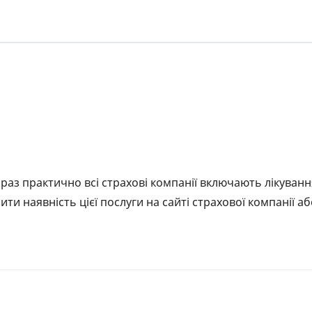
РЕЙТИНГ ДЕБЕТОВИХ
ПУТІВН
КАРТОК
СТРАХУ
ЩОМІСЯЧНИЙ ОГЛЯД
ВСІ СТР
КЕШБЕКУ
СТРАХОВ
ПУТІВНИКИ ПО
БАНКІВСЬКИХ КАРТКАХ
ВІДГУКИ
КОМПАН
ДОСТАВК
раз практично всі страхові компанії включають лікуванн
КОНТАК
ти наявність цієї послуги на сайті страхової компанії аб