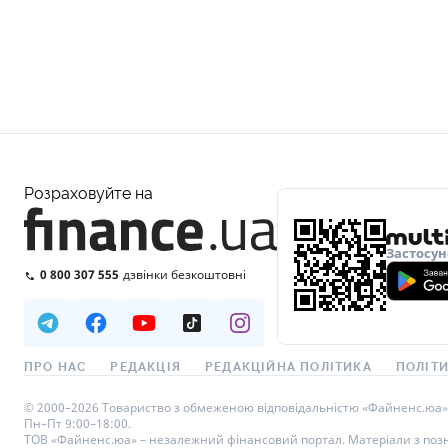
Розраховуйте на
Застосун
0 800 307 555
дзвінки безкоштовні
ПРО НАС
РЕДАКЦІЯ
РЕДАКЦІЙНА ПОЛІТИКА
ПОЛІТИ
© 2000–2026 Товариство з обмеженою відповідальністю «Файненс.юа», св
Пн–Пт 9:00–18:00.
ТОВ «Файненс.юа» – незалежний фінансовий портал. Матеріали з познач