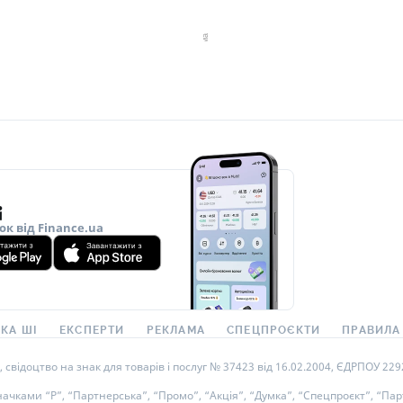
ок від Finance.ua
КА ШІ
ЕКСПЕРТИ
РЕКЛАМА
СПЕЦПРОЄКТИ
ПРАВИЛА
ідоцтво на знак для товарів і послуг № 37423 від 16.02.2004, ЄДРПОУ 22929
ками “Р”, “Партнерська”, “Промо”, “Акція”, “Думка”, “Спецпроєкт”, “Парт