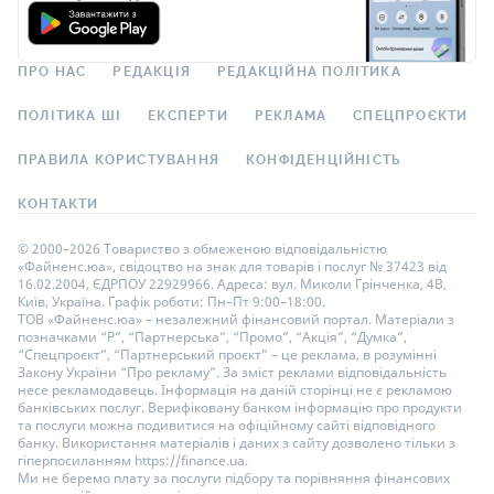
ПРО НАС
РЕДАКЦІЯ
РЕДАКЦІЙНА ПОЛІТИКА
ПОЛІТИКА ШІ
ЕКСПЕРТИ
РЕКЛАМА
СПЕЦПРОЄКТИ
ПРАВИЛА КОРИСТУВАННЯ
КОНФІДЕНЦІЙНІСТЬ
КОНТАКТИ
© 2000–2026 Товариство з обмеженою відповідальністю
«Файненс.юа», свідоцтво на знак для товарів і послуг № 37423 від
16.02.2004, ЄДРПОУ 22929966. Адреса: вул. Миколи Грінченка, 4В,
Київ, Україна. Графік роботи: Пн–Пт 9:00–18:00.
ТОВ «Файненс.юа» – незалежний фінансовий портал. Матеріали з
позначками “Р”, “Партнерська”, “Промо”, “Акція”, “Думка”,
“Спецпроєкт”, “Партнерський проєкт” – це реклама, в розумінні
Закону України “Про рекламу”. За зміст реклами відповідальність
несе рекламодавець. Інформація на даній сторінці не є рекламою
банківських послуг. Верифіковану банком інформацію про продукти
та послуги можна подивитися на офіційному сайті відповідного
банку. Використання матеріалів і даних з сайту дозволено тільки з
гіперпосиланням https://finance.ua.
Ми не беремо плату за послуги підбору та порівняння фінансових