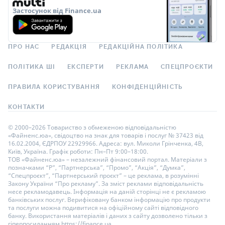
Застосунок від Finance.ua
ПРО НАС
РЕДАКЦІЯ
РЕДАКЦІЙНА ПОЛІТИКА
ПОЛІТИКА ШІ
ЕКСПЕРТИ
РЕКЛАМА
СПЕЦПРОЄКТИ
ПРАВИЛА КОРИСТУВАННЯ
КОНФІДЕНЦІЙНІСТЬ
КОНТАКТИ
© 2000–2026 Товариство з обмеженою відповідальністю
«Файненс.юа», свідоцтво на знак для товарів і послуг № 37423 від
16.02.2004, ЄДРПОУ 22929966. Адреса: вул. Миколи Грінченка, 4В,
Київ, Україна. Графік роботи: Пн–Пт 9:00–18:00.
ТОВ «Файненс.юа» – незалежний фінансовий портал. Матеріали з
позначками “Р”, “Партнерська”, “Промо”, “Акція”, “Думка”,
“Спецпроєкт”, “Партнерський проєкт” – це реклама, в розумінні
Закону України “Про рекламу”. За зміст реклами відповідальність
несе рекламодавець. Інформація на даній сторінці не є рекламою
банківських послуг. Верифіковану банком інформацію про продукти
та послуги можна подивитися на офіційному сайті відповідного
банку. Використання матеріалів і даних з сайту дозволено тільки з
гіперпосиланням https://finance.ua.