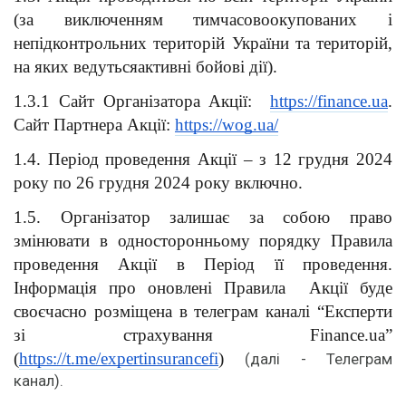
(за виключенням тимчасовоокупованих і 
непідконтрольних територій України та територій, 
на яких ведутьсяактивні бойові дії).
1.3.1 Сайт Організатора Акції:  
https://finance.ua
. 
Сайт Партнера Акції: 
https://wog.ua/
1.4. Період проведення Акції – з 12 грудня 2024 
року по 26 грудня 2024 року включно.
1.5. Організатор залишає за собою право 
змінювати в односторонньому порядку Правила 
проведення Акції в Період її проведення. 
Інформація про оновлені Правила  Акції буде 
своєчасно розміщена в телеграм каналі “Експерти 
зі страхування Finance.ua” 
(
https://t.me/expertinsurancefi
) 
(далі - Телеграм 
канал).