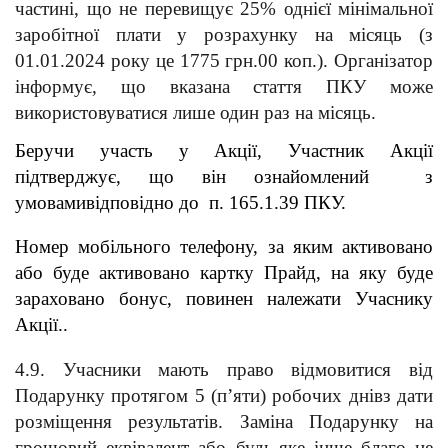
частині, що не перевищує 25% однієї мінімальної 
заробітної плати у розрахунку на місяць (з 
01.01.2024 року це 1775 грн.00 коп.). Організатор 
інформує, що вказана стаття ПКУ може 
використовуватися лише один раз на місяць.
Беручи участь у Акції, Участник Акції 
підтверджує, що він ознайомлений  з 
умовамивідповідно до  п. 165.1.39 ПКУ.
Номер мобільного телефону, за яким активовано 
або буде активовано картку Прайд, на яку буде 
зараховано бонус, повинен належати Учаснику 
Акції..  
4.9. Учасники мають право відмовитися від 
Подарунку протягом 5 (п’яти) робочих днівз дати 
розміщення результатів. Заміна Подарунку на 
грошовий еквівалент або будь-яке інше благо не 