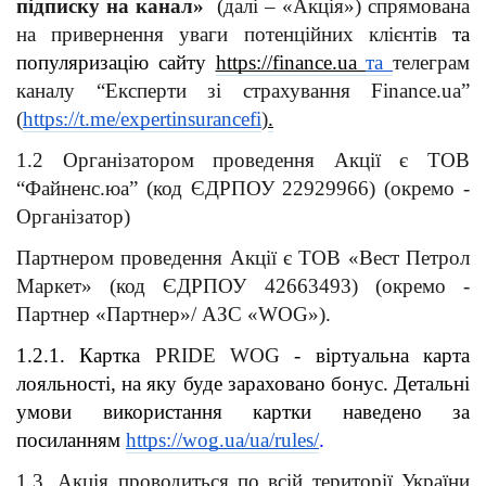
підписку на канал»
  (далі – «Акція») спрямована 
на привернення уваги потенційних клієнтів 
та 
популяризацію сайту 
https://finance.ua 
та 
телеграм 
каналу “Експерти зі страхування Finance.ua” 
(
https://t.me/expertinsurancefi
)
.
1.2 Організатором проведення Акції є ТОВ 
“Файненс.юа” (код ЄДРПОУ 22929966) (окремо - 
Організатор)  
Партнером проведення Акції є ТОВ «Вест Петрол 
Маркет» (код ЄДРПОУ 42663493) (окремо - 
Партнер «Партнер»/ АЗС «WOG»).
1.2.1. Картка 
PRIDE WOG
 - віртуальна карта 
лояльності, на яку буде зараховано бонус. Детальні 
умови використання картки наведено за 
посиланням
https://wog.ua/ua/rules/
.
1.3. Акція проводиться по всій території України 